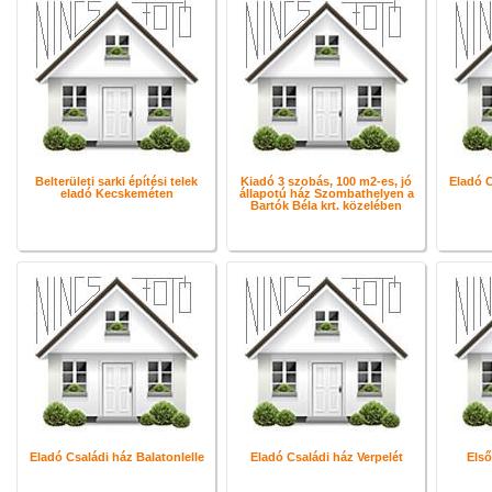
Belterületi sarki építési telek
Kiadó 3 szobás, 100 m2-es, jó
Eladó C
eladó Kecskeméten
állapotú ház Szombathelyen a
Bartók Béla krt. közelében
Eladó Családi ház Balatonlelle
Eladó Családi ház Verpelét
Első