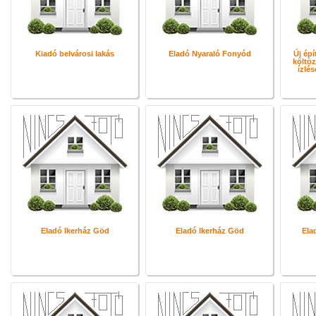
Kiadó belvárosi lakás
Eladó Nyaraló Fonyód
Új épí
költöz
ízlé
Eladó Ikerház Göd
Eladó Ikerház Göd
Ela