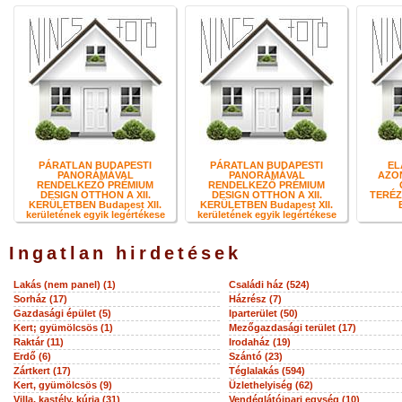
PÁRATLAN BUDAPESTI
PÁRATLAN BUDAPESTI
EL
PANORÁMÁVAL
PANORÁMÁVAL
AZO
RENDELKEZŐ PRÉMIUM
RENDELKEZŐ PRÉMIUM
DESIGN OTTHON A XII.
DESIGN OTTHON A XII.
TERÉZ
KERÜLETBEN Budapest XII.
KERÜLETBEN Budapest XII.
kerületének egyik legértékese
kerületének egyik legértékese
Ingatlan hirdetések
Lakás (nem panel) (1)
Családi ház (524)
Sorház (17)
Házrész (7)
Gazdasági épület (5)
Iparterület (50)
Kert; gyümölcsös (1)
Mezőgazdasági terület (17)
Raktár (11)
Irodaház (19)
Erdő (6)
Szántó (23)
Zártkert (17)
Téglalakás (594)
Kert, gyümölcsös (9)
Üzlethelyiség (62)
Villa, kastély, kúria (31)
Vendéglátóipari egység (10)