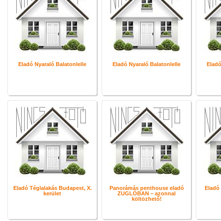
Eladó Nyaraló Balatonlelle
Eladó Nyaraló Balatonlelle
Eladó
Eladó Téglalakás Budapest, X.
Panorámás penthouse eladó
Eladó
kerület
ZUGLÓBAN – azonnal
költözhető!