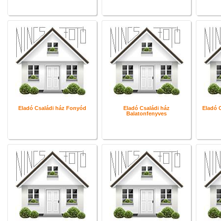
Eladó Családi ház Fonyód
Eladó Családi ház
Eladó 
Balatonfenyves