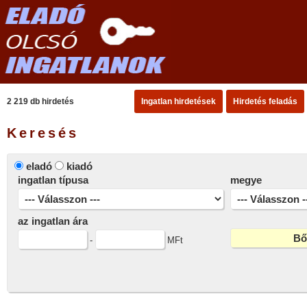
2 219 db hirdetés
Ingatlan hirdetések
Hirdetés feladás
Keresés
eladó
kiadó
ingatlan típusa
megye
az ingatlan ára
-
MFt