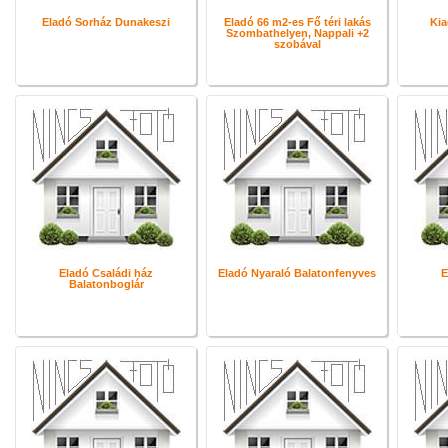
Eladó Sorház Dunakeszi
Eladó 66 m2-es Fő téri lakás
Kia
Szombathelyen, Nappali +2
szobával
Eladó Családi ház
Eladó Nyaraló Balatonfenyves
E
Balatonboglár