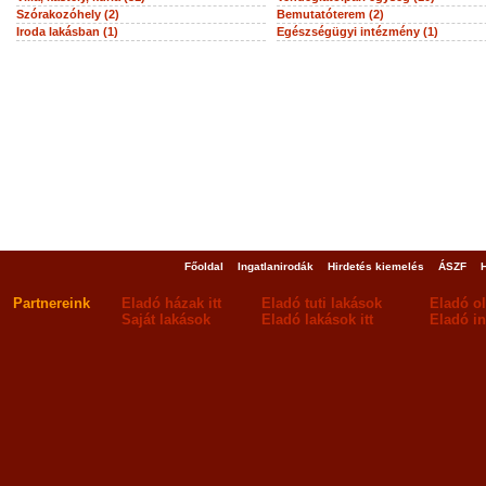
Szórakozóhely (2)
Bemutatóterem (2)
Iroda lakásban (1)
Egészségügyi intézmény (1)
Főoldal
Ingatlanirodák
Hirdetés kiemelés
ÁSZF
Partnereink
Eladó házak itt
Eladó tuti lakások
Eladó o
Saját lakások
Eladó lakások itt
Eladó in