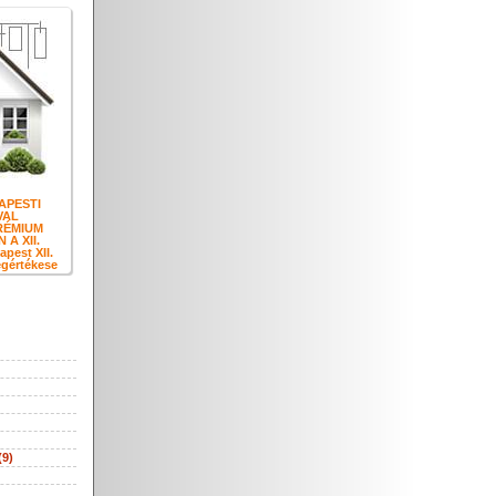
APESTI
VAL
RÉMIUM
A XII.
est XII.
egértékese
(9)