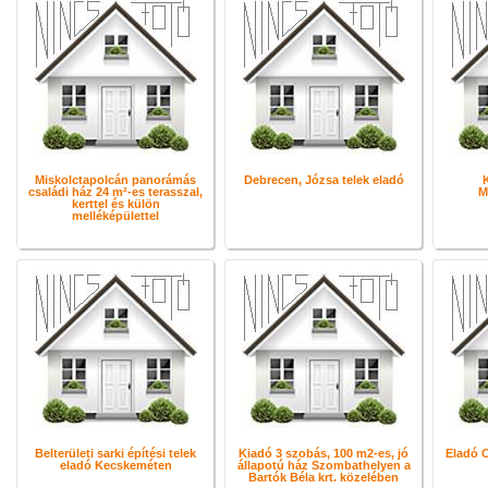
Miskolctapolcán panorámás
Debrecen, Józsa telek eladó
családi ház 24 m²-es terasszal,
M
kerttel és külön
melléképülettel
Belterületi sarki építési telek
Kiadó 3 szobás, 100 m2-es, jó
Eladó C
eladó Kecskeméten
állapotú ház Szombathelyen a
Bartók Béla krt. közelében