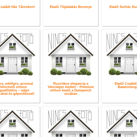
Családi Ház Tárnokon!
Eladó Téglalakás Bezenye
Eladó Sorház Du
os, erkélyes, azonnal
Rusztikus elegancia a
Eladó Családi
öltözhető otthon
Városliget mellett – Prémium
Balatonbogl
yalföldön – teljes
otthon kiadó a Damjanich
attal és gépesítéssel!
utcában