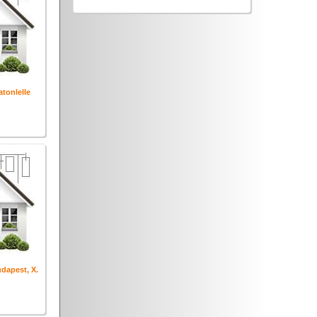
atonlelle
dapest, X.