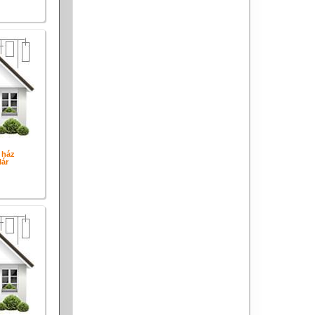
 ház
ár