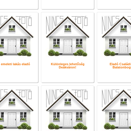
 emeleti lakás eladó
Különleges lehetőség
Eladó Családi
Deákváron!
Balatonbogl