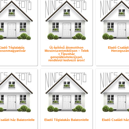
Kiadó Téglalakás
Új építésű álomotthon
Eladó Családi
osonmagyaróvár
Mosonszentmiklóson – Telek
Hercegszán
+ Típusház
generálkivitelezéssel,
rendkívül kedvező áron!
saládi ház Balatonlelle
Eladó Téglalakás Balatonlelle
Eladó Családi ház