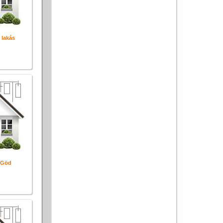
 lakás
 Göd