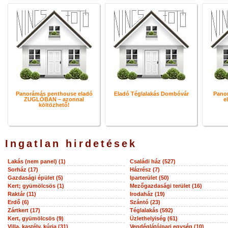
Panorámás penthouse eladó
Eladó Téglalakás Dombóvár
Panor
ZUGLÓBAN – azonnal
e
költözhető!
Ingatlan hirdetések
Lakás (nem panel) (1)
Családi ház (527)
Sorház (17)
Házrész (7)
Gazdasági épület (5)
Iparterület (50)
Kert; gyümölcsös (1)
Mezőgazdasági terület (16)
Raktár (11)
Irodaház (19)
Erdő (6)
Szántó (23)
Zártkert (17)
Téglalakás (592)
Kert, gyümölcsös (9)
Üzlethelyiség (61)
Villa, kastély, kúria (31)
Vendéglátóipari egység (10)