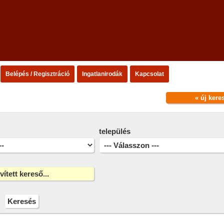
Belépés / Regisztráció
Ingatlanirodák
Kapcsolat
« új kere
település