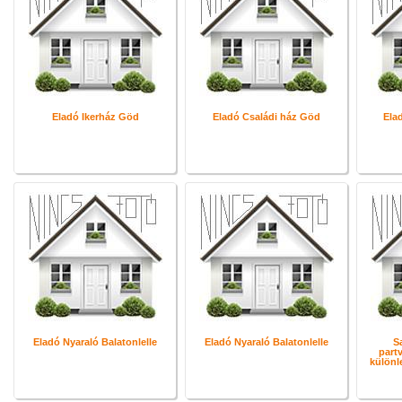
Eladó Ikerház Göd
Eladó Családi ház Göd
Ela
Eladó Nyaraló Balatonlelle
Eladó Nyaraló Balatonlelle
S
part
különl