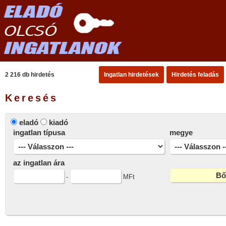
2 216 db hirdetés
Ingatlan hirdetések
Hirdetés feladás
Keresés
eladó
kiadó
ingatlan típusa
megye
az ingatlan ára
-
MFt