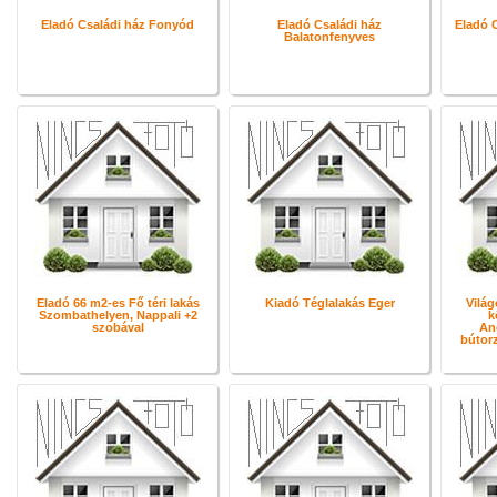
Eladó Családi ház Fonyód
Eladó Családi ház
Eladó 
Balatonfenyves
Eladó 66 m2-es Fő téri lakás
Kiadó Téglalakás Eger
Világ
Szombathelyen, Nappali +2
k
szobával
Ang
bútorz