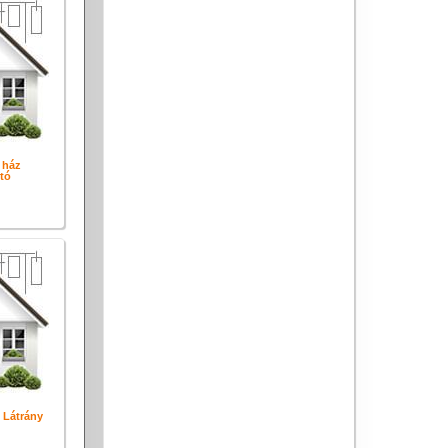
 ház
tó
 Látrány