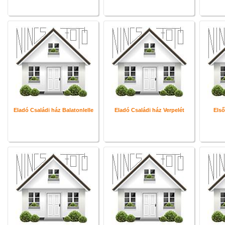
Eladó Családi ház Balatonlelle
Eladó Családi ház Verpelét
Első