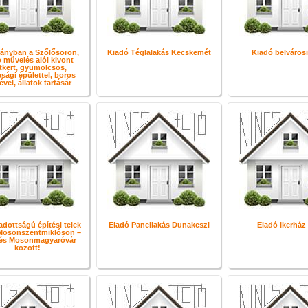
ányban a Szőlősoron,
Kiadó Téglalakás Kecskemét
Kiadó belvárosi
 művelés alól kivont
tkert, gyümölcsös,
sági épülettel, boros
ével, állatok tartásár
adottságú építési telek
Eladó Panellakás Dunakeszi
Eladó Ikerház
Mosonszentmiklóson –
és Mosonmagyaróvár
között!