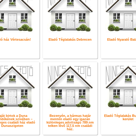
dó ház Vértesacsán!
Eladó Téglalakás Debrecen
Eladó Nyaraló Bal
aját birtok a Duna
Bezenyén, a hármas határ
Eladó Téglalakás Bu
vidékének szívében –
mentén eladó egy igazán
kerület
eges családi ház eladó
különleges adottságú 789 nm
Dunaszigeten
telken lévő 117,5 nm családi
ház.