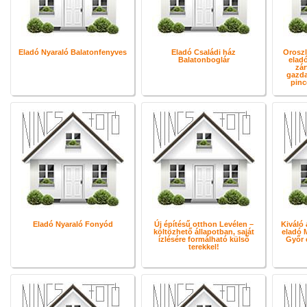
Eladó Nyaraló Balatonfenyves
Eladó Családi ház
Oroszl
Balatonboglár
eladó
zár
gazda
pinc
Eladó Nyaraló Fonyód
Új építésű otthon Levélen –
Kiváló 
költözhető állapotban, saját
eladó 
ízlésére formálható külső
Győr 
terekkel!