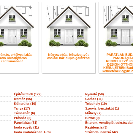
ámás, erkélyes lakás
Négyszobás, hőszivattyús
PÁRATLAN BUD
ladó Dunaújváros
családi ház dupla garázzsal
PANORÁMÁ
centrumában!
RENDELKEZŐ P
DESIGN OTTHON 
KERÜLETBEN Budap
kerületének egyik l
Építési telek (172)
Nyaraló (50)
Ikerház (95)
Garázs (11)
Külterület (10)
Telephely (19)
Tanya (17)
Szervíz, benzinkút (1)
Társasház (6)
Műhely (7)
Présház (5)
Birtok (9)
Panellakás (51)
Étterem, vendéglő, cukrászda 
Iroda egyéb (11)
Rezidencia (3)
Iroda irodaházban A (6)
Szálloda, panzió (42)