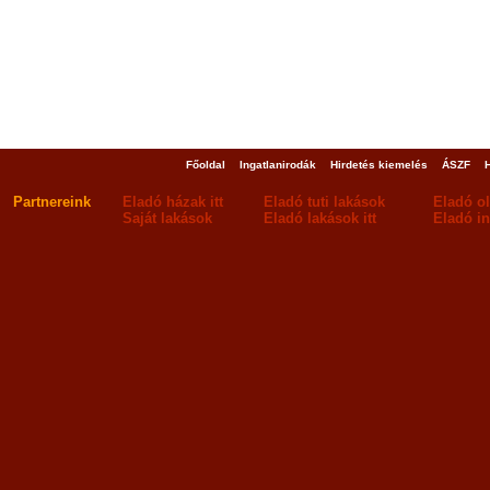
Főoldal
Ingatlanirodák
Hirdetés kiemelés
ÁSZF
Partnereink
Eladó házak itt
Eladó tuti lakások
Eladó o
Saját lakások
Eladó lakások itt
Eladó in