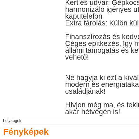
Kert és udvar: Gépkocsi
harmonizáló igényes utc
kaputelefon
Extra tárolás: Külön kül
Finanszírozás és ked
Céges építkezés, így m
állami támogatás és 
vehető!
Ne hagyja ki ezt a kivá
modern és energiataka
családjának!
Hívjon még ma, és teki
akár hétvégén is!
helységek:
Fényképek