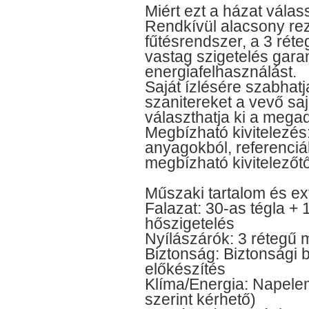
Miért ezt a házat vála
Rendkívül alacsony rez
fűtésrendszer, a 3 réte
vastag szigetelés garan
energiafelhasználást.
Saját ízlésére szabhatj
szanitereket a vevő saj
választhatja ki a megad
Megbízható kivitelezés
anyagokból, referenciá
megbízható kivitelezőtő
Műszaki tartalom és ex
Falazat: 30-as tégla + 
hőszigetelés
Nyílászárók: 3 rétegű
Biztonság: Biztonsági be
előkészítés
Klíma/Energia: Napele
szerint kérhető)