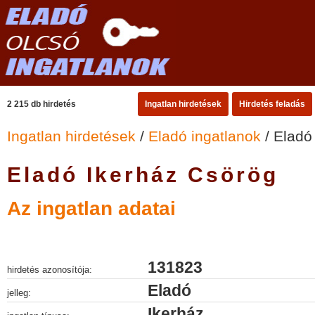
2 215 db hirdetés
Ingatlan hirdetések
Hirdetés feladás
Ingatlan hirdetések
/
Eladó ingatlanok
/ Eladó
Eladó Ikerház Csörög
Az ingatlan adatai
131823
hirdetés azonosítója:
Eladó
jelleg:
Ikerház