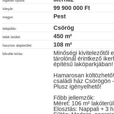
ingatlan típusa:
99 900 000 Ft
irányár:
Pest
megye:
Csörög
település:
450 m²
telek terület:
108 m²
hasznos alapterület:
Minőségi kivitelezőtől 
bővebb leírás:
tárolónál érintkező iker
építésű lakóparkjában!
Hamarosan költözhető! 
családi ház Csörögön 
Plusz igényelhető!
Főbb jellemzők:
Méret: 106 m² lakóterül
Elosztás: Nappali + 3