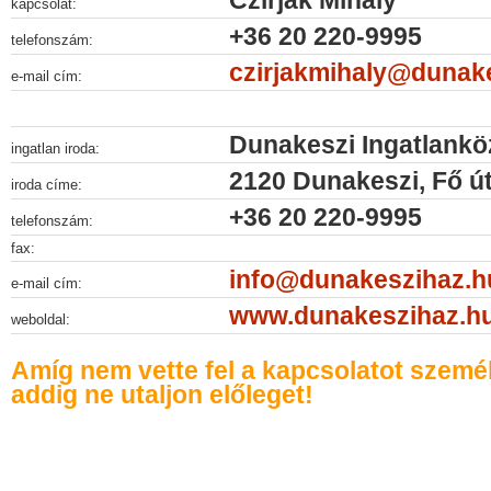
Czirják Mihály
kapcsolat:
+36 20 220-9995
telefonszám:
czirjakmihaly@dunak
e-mail cím:
Dunakeszi Ingatlankö
ingatlan iroda:
2120 Dunakeszi, Fő út
iroda címe:
+36 20 220-9995
telefonszám:
fax:
info@dunakeszihaz.h
e-mail cím:
www.dunakeszihaz.h
weboldal:
Amíg nem vette fel a kapcsolatot szemé
addig ne utaljon előleget!