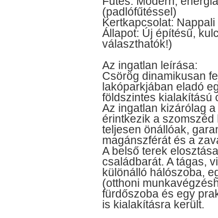
Fűtés: Modern, energia
(padlófűtéssel)
Kertkapcsolat: Nappali
Állapot: Új építésű, ku
választhatók!)
Az ingatlan leírása:
Csörög dinamikusan fej
lakóparkjában eladó e
földszintes kialakítású 
Az ingatlan kizárólag a
érintkezik a szomszéd 
teljesen önállóak, gara
magánszférát és a zav
A belső terek elosztása
családbarát. A tágas, v
különálló hálószoba, 
(otthoni munkavégzéshe
fürdőszoba és egy prak
is kialakításra került.