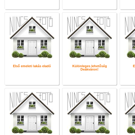
Első emeleti lakás eladó
Különleges lehetőség
E
Deákváron!