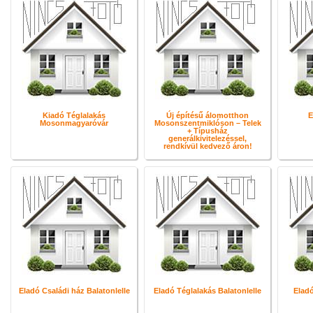
Kiadó Téglalakás
Új építésű álomotthon
E
Mosonmagyaróvár
Mosonszentmiklóson – Telek
+ Típusház
generálkivitelezéssel,
rendkívül kedvező áron!
Eladó Családi ház Balatonlelle
Eladó Téglalakás Balatonlelle
Eladó