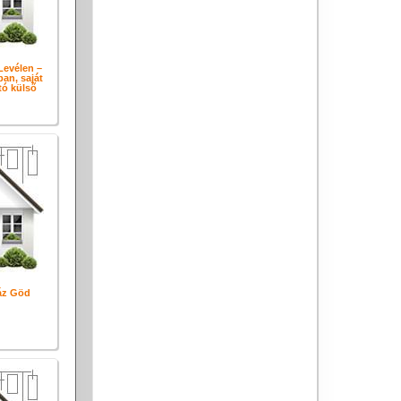
Levélen –
ban, saját
tó külső
áz Göd