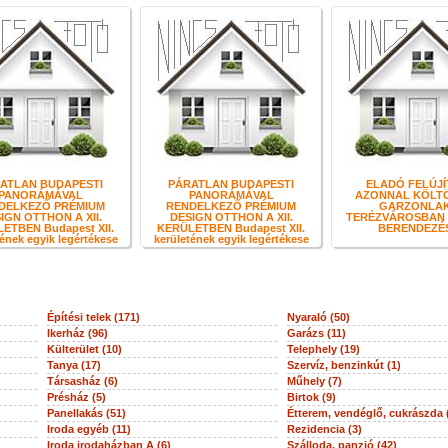
ATLAN BUDAPESTI
PÁRATLAN BUDAPESTI
ELADÓ FELÚJÍ
PANORÁMÁVAL
PANORÁMÁVAL
AZONNAL KÖLT
DELKEZŐ PRÉMIUM
RENDELKEZŐ PRÉMIUM
GARZONLA
IGN OTTHON A XII.
DESIGN OTTHON A XII.
TERÉZVÁROSBAN 
ETBEN Budapest XII.
KERÜLETBEN Budapest XII.
BERENDEZÉ
ének egyik legértékese
kerületének egyik legértékese
Építési telek (171)
Nyaraló (50)
Ikerház (96)
Garázs (11)
Külterület (10)
Telephely (19)
Tanya (17)
Szervíz, benzinkút (1)
Társasház (6)
Műhely (7)
Présház (5)
Birtok (9)
Panellakás (51)
Étterem, vendéglő, cukrászda 
Iroda egyéb (11)
Rezidencia (3)
Iroda irodaházban A (6)
Szálloda, panzió (42)