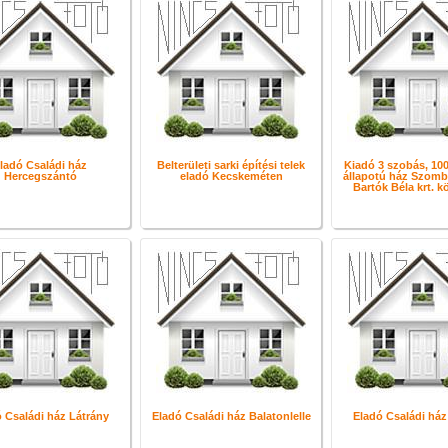
ladó Családi ház
Belterületi sarki építési telek
Kiadó 3 szobás, 100
Hercegszántó
eladó Kecskeméten
állapotú ház Szomb
Bartók Béla krt. 
 Családi ház Látrány
Eladó Családi ház Balatonlelle
Eladó Családi ház