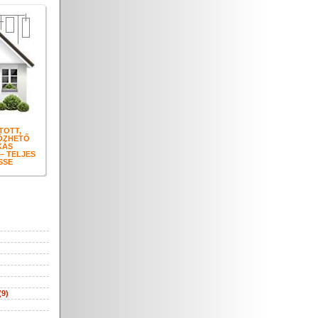
TOTT,
ÖZHETŐ
KÁS
– TELJES
SSE
(9)