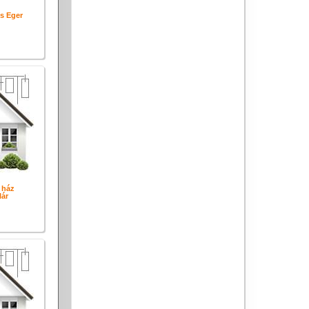
s Eger
 ház
ár