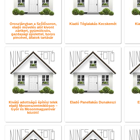
Oroszlányban a Szőlősoron,
Kiadó Téglalakás Kecskemét
Kia
eladó művelés alól kivont
zártkert, gyümölcsös,
gazdasági épülettel, boros
pincével, állatok tartásár
Kiváló adottságú építési telek
Eladó Panellakás Dunakeszi
E
eladó Mosonszentmiklóson –
Győr és Mosonmagyaróvár
között!