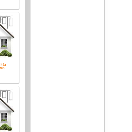
 ház
ves