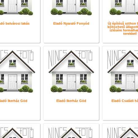
dó belvárosi lakás
Eladó Nyaraló Fonyód
Új építésű otthon 
költözhető állapot
ízlésére formálha
terekkel!
ladó Ikerház Göd
Eladó Ikerház Göd
Eladó Családi h