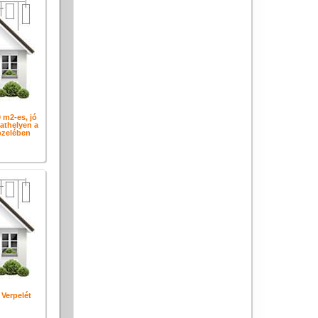
 m2-es, jó
athelyen a
közelében
 Verpelét