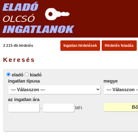
2 215 db hirdetés
Ingatlan hirdetések
Hirdetés feladás
Keresés
eladó
kiadó
ingatlan típusa
megye
az ingatlan ára
-
MFt