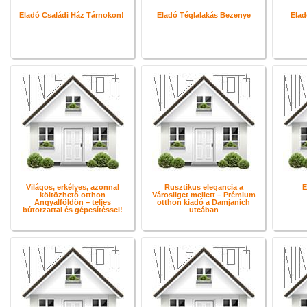
Eladó Családi Ház Tárnokon!
Eladó Téglalakás Bezenye
Elad
Világos, erkélyes, azonnal
Rusztikus elegancia a
E
költözhető otthon
Városliget mellett – Prémium
Angyalföldön – teljes
otthon kiadó a Damjanich
bútorzattal és gépesítéssel!
utcában