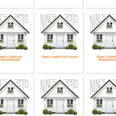
ladó Családi ház
Eladó Családi ház Fonyód
Eladó Családi
Balatonboglár
Balatonfeny