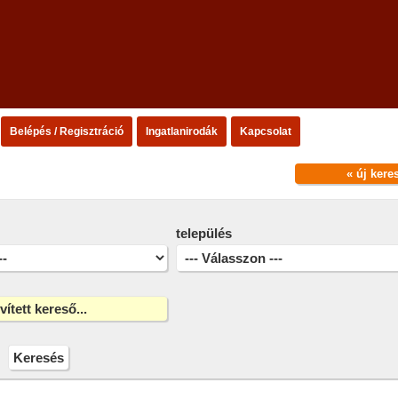
Belépés / Regisztráció
Ingatlanirodák
Kapcsolat
« új kere
település