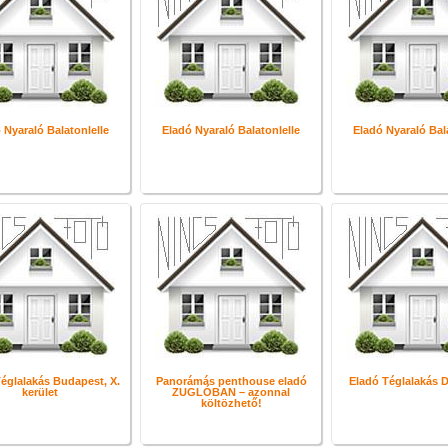
 Nyaraló Balatonlelle
Eladó Nyaraló Balatonlelle
Eladó Nyaraló Bal
églalakás Budapest, X.
Panorámás penthouse eladó
Eladó Téglalakás
kerület
ZUGLÓBAN – azonnal
költözhető!