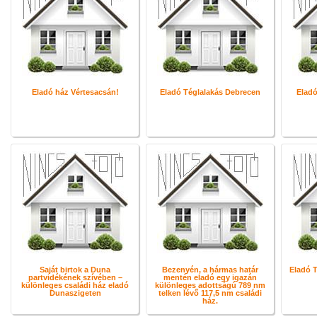
Eladó ház Vértesacsán!
Eladó Téglalakás Debrecen
Eladó
Saját birtok a Duna
Bezenyén, a hármas határ
Eladó T
partvidékének szívében –
mentén eladó egy igazán
különleges családi ház eladó
különleges adottságú 789 nm
Dunaszigeten
telken lévő 117,5 nm családi
ház.