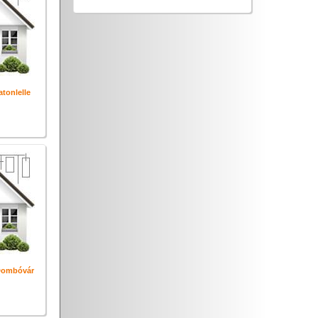
atonlelle
 Dombóvár