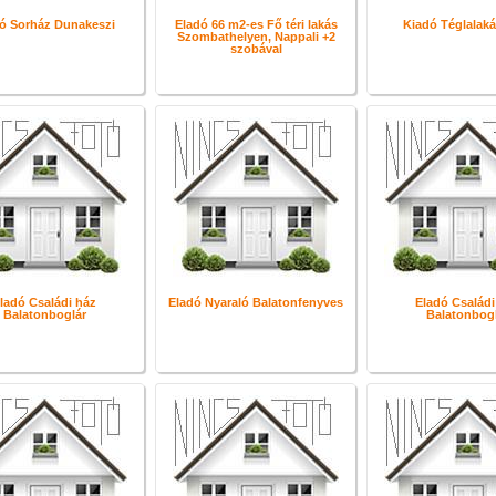
ó Sorház Dunakeszi
Eladó 66 m2-es Fő téri lakás
Kiadó Téglalaká
Szombathelyen, Nappali +2
szobával
ladó Családi ház
Eladó Nyaraló Balatonfenyves
Eladó Családi
Balatonboglár
Balatonbogl