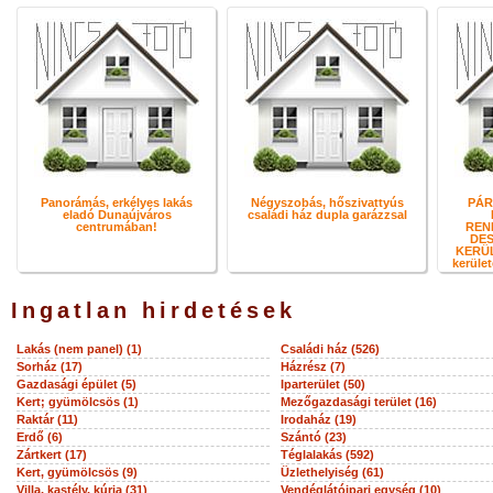
Panorámás, erkélyes lakás
Négyszobás, hőszivattyús
PÁR
eladó Dunaújváros
családi ház dupla garázzsal
centrumában!
REN
DES
KERÜL
kerület
Ingatlan hirdetések
Lakás (nem panel) (1)
Családi ház (526)
Sorház (17)
Házrész (7)
Gazdasági épület (5)
Iparterület (50)
Kert; gyümölcsös (1)
Mezőgazdasági terület (16)
Raktár (11)
Irodaház (19)
Erdő (6)
Szántó (23)
Zártkert (17)
Téglalakás (592)
Kert, gyümölcsös (9)
Üzlethelyiség (61)
Villa, kastély, kúria (31)
Vendéglátóipari egység (10)