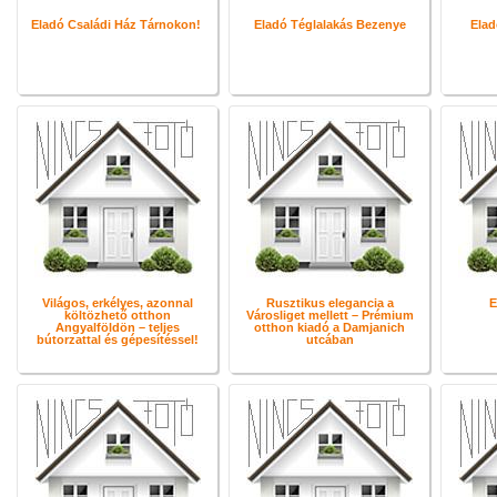
Eladó Családi Ház Tárnokon!
Eladó Téglalakás Bezenye
Elad
Világos, erkélyes, azonnal
Rusztikus elegancia a
E
költözhető otthon
Városliget mellett – Prémium
Angyalföldön – teljes
otthon kiadó a Damjanich
bútorzattal és gépesítéssel!
utcában