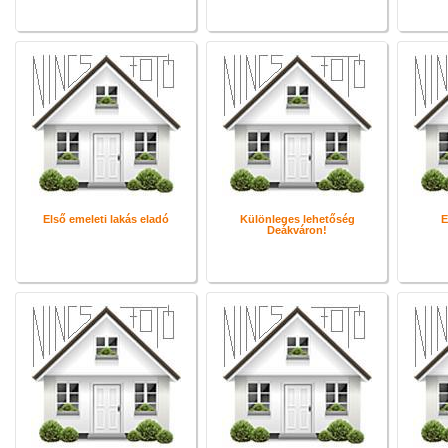
Első emeleti lakás eladó
Különleges lehetőség
E
Deákváron!