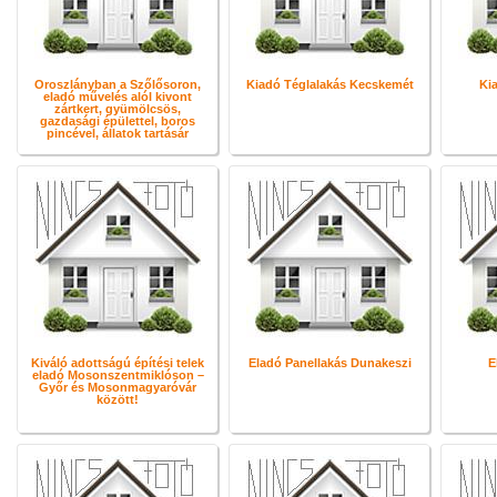
Oroszlányban a Szőlősoron,
Kiadó Téglalakás Kecskemét
Kia
eladó művelés alól kivont
zártkert, gyümölcsös,
gazdasági épülettel, boros
pincével, állatok tartásár
Kiváló adottságú építési telek
Eladó Panellakás Dunakeszi
E
eladó Mosonszentmiklóson –
Győr és Mosonmagyaróvár
között!