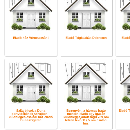
Eladó ház Vértesacsán!
Eladó Téglalakás Debrecen
Eladó
Saját birtok a Duna
Bezenyén, a hármas határ
Eladó T
partvidékének szívében –
mentén eladó egy igazán
különleges családi ház eladó
különleges adottságú 789 nm
Dunaszigeten
telken lévő 117,5 nm családi
ház.