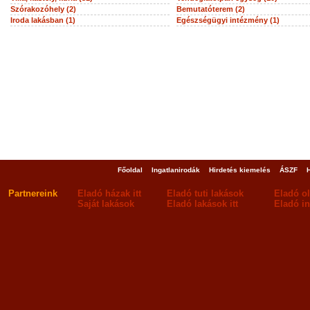
Szórakozóhely (2)
Bemutatóterem (2)
Iroda lakásban (1)
Egészségügyi intézmény (1)
Főoldal
Ingatlanirodák
Hirdetés kiemelés
ÁSZF
Partnereink
Eladó házak itt
Eladó tuti lakások
Eladó o
Saját lakások
Eladó lakások itt
Eladó in