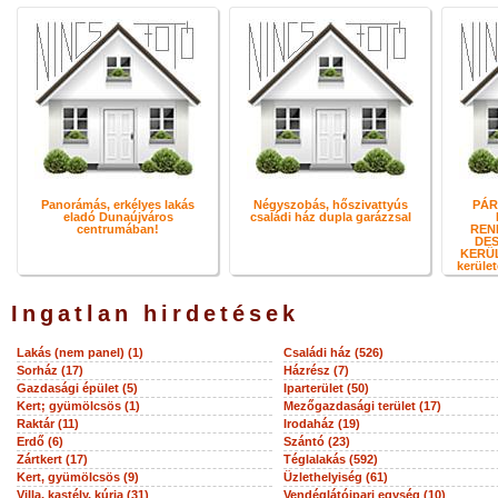
Panorámás, erkélyes lakás
Négyszobás, hőszivattyús
PÁR
eladó Dunaújváros
családi ház dupla garázzsal
centrumában!
REN
DES
KERÜL
kerület
Ingatlan hirdetések
Lakás (nem panel) (1)
Családi ház (526)
Sorház (17)
Házrész (7)
Gazdasági épület (5)
Iparterület (50)
Kert; gyümölcsös (1)
Mezőgazdasági terület (17)
Raktár (11)
Irodaház (19)
Erdő (6)
Szántó (23)
Zártkert (17)
Téglalakás (592)
Kert, gyümölcsös (9)
Üzlethelyiség (61)
Villa, kastély, kúria (31)
Vendéglátóipari egység (10)