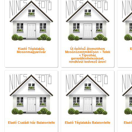
Kiadó Téglalakás
Új építésű álomotthon
E
Mosonmagyaróvár
Mosonszentmiklóson – Telek
+ Típusház
generálkivitelezéssel,
rendkívül kedvező áron!
Eladó Családi ház Balatonlelle
Eladó Téglalakás Balatonlelle
Eladó