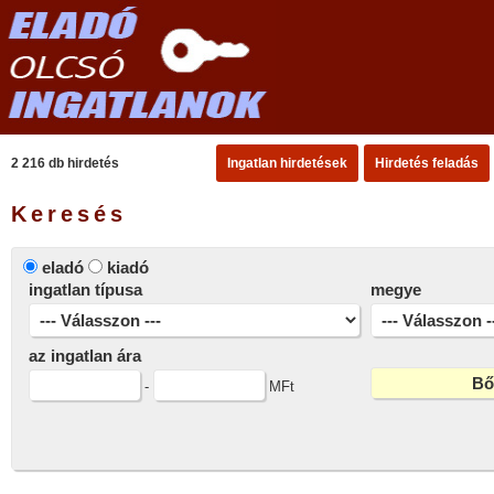
2 216 db hirdetés
Ingatlan hirdetések
Hirdetés feladás
Keresés
eladó
kiadó
ingatlan típusa
megye
az ingatlan ára
-
MFt