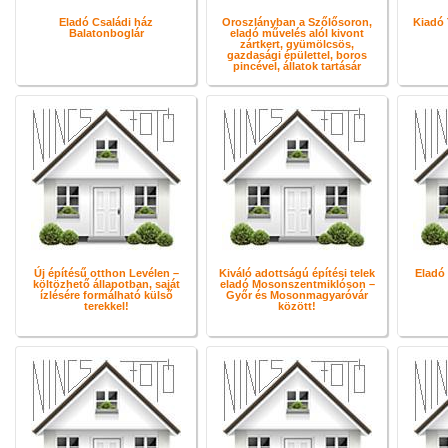
Eladó Családi ház
Oroszlányban a Szőlősoron,
Kiadó 
Balatonboglár
eladó művelés alól kivont
zártkert, gyümölcsös,
gazdasági épülettel, boros
pincével, állatok tartásár
Új építésű otthon Levélen –
Kiváló adottságú építési telek
Eladó
költözhető állapotban, saját
eladó Mosonszentmiklóson –
ízlésére formálható külső
Győr és Mosonmagyaróvár
terekkel!
között!