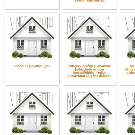
szerint alakíthat ki.
Kiadó Téglalakás Eger
Világos, erkélyes, azonnal
Rus
költözhető otthon
Városl
Angyalföldön – teljes
otth
bútorzattal és gépesítéssel!