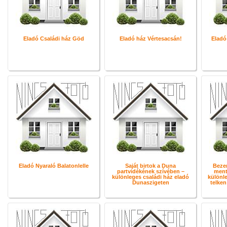
Eladó Családi ház Göd
Eladó ház Vértesacsán!
Eladó
Eladó Nyaraló Balatonlelle
Saját birtok a Duna
Beze
partvidékének szívében –
ment
különleges családi ház eladó
különl
Dunaszigeten
telken