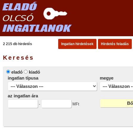
2 215 db hirdetés
Ingatlan hirdetések
Hirdetés feladás
Keresés
eladó
kiadó
ingatlan típusa
megye
az ingatlan ára
-
MFt