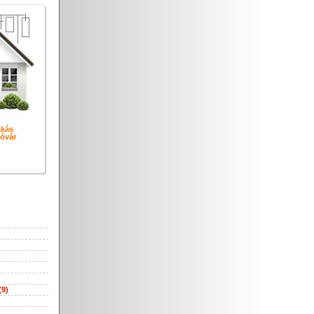
akás
óvár
(9)