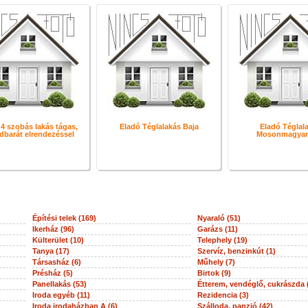
- 4 szobás lakás tágas,
Eladó Téglalakás Baja
Eladó Téglal
dbarát elrendezéssel
Mosonmagyar
Építési telek (169)
Nyaraló (51)
Ikerház (96)
Garázs (11)
Külterület (10)
Telephely (19)
Tanya (17)
Szervíz, benzinkút (1)
Társasház (6)
Műhely (7)
Présház (5)
Birtok (9)
Panellakás (53)
Étterem, vendéglő, cukrászda 
Iroda egyéb (11)
Rezidencia (3)
Iroda irodaházban A (6)
Szálloda, panzió (42)