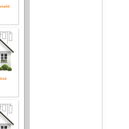
Fonyód
 Göd