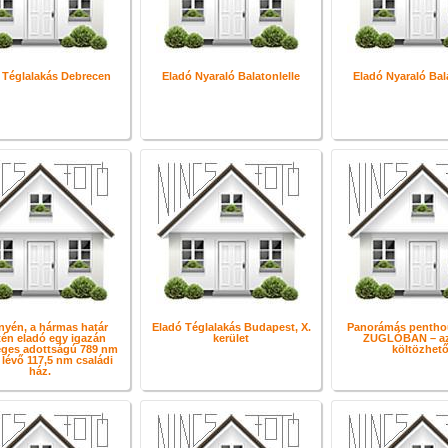
 Téglalakás Debrecen
Eladó Nyaraló Balatonlelle
Eladó Nyaraló Bal
nyén, a hármas határ
Eladó Téglalakás Budapest, X.
Panorámás pentho
én eladó egy igazán
kerület
ZUGLÓBAN – a
eges adottságú 789 nm
költözhető
 lévő 117,5 nm családi
ház.