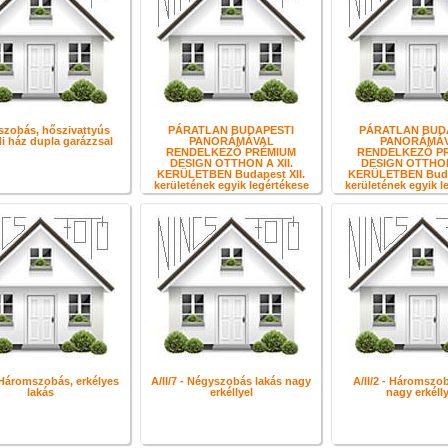
zobás, hőszivattyús
PÁRATLAN BUDAPESTI
PÁRATLAN BUD
i ház dupla garázzsal
PANORÁMÁVAL
PANORÁMÁ
RENDELKEZŐ PRÉMIUM
RENDELKEZŐ P
DESIGN OTTHON A XII.
DESIGN OTTHON 
KERÜLETBEN Budapest XII.
KERÜLETBEN Budap
kerületének egyik legértékese
kerületének egyik l
- Háromszobás, erkélyes
A/II/7 - Négyszobás lakás nagy
A/II/2 - Háromszo
lakás
erkéllyel
nagy erkélly