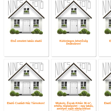
Első emeleti lakás eladó
Különleges lehetőség
E
Deákváron!
Eladó Családi Ház Tárnokon!
Miskolc, Észak-Kilián 36 m²,
Elad
erkély, téglaépület – egy lakás,
amelyet saját elképzelései