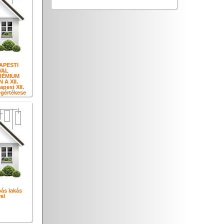
APESTI
VAL
RÉMIUM
A XII.
est XII.
egértékese
bás lakás
el