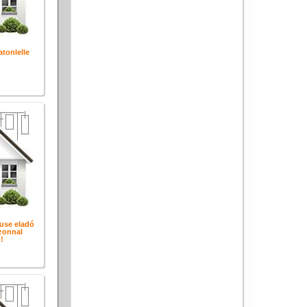
atonlelle
use eladó
zonnal
!