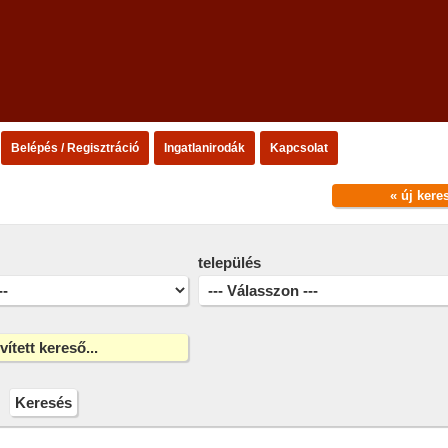
Belépés / Regisztráció
Ingatlanirodák
Kapcsolat
« új kere
település