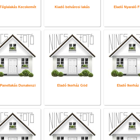
Téglalakás Kecskemét
Kiadó belvárosi lakás
Eladó Nyaraló 
 Panellakás Dunakeszi
Eladó Ikerház Göd
Eladó Ikerház