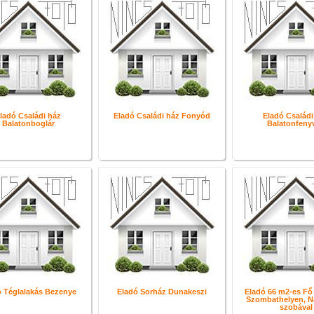
ladó Családi ház
Eladó Családi ház Fonyód
Eladó Családi
Balatonboglár
Balatonfeny
ó Téglalakás Bezenye
Eladó Sorház Dunakeszi
Eladó 66 m2-es Fő 
Szombathelyen, Na
szobával