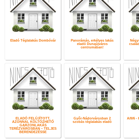
Eladó Téglalakás Dombóvár
Panorámás, erkélyes lakás
Négys
eladó Dunaújváros
család
centrumában!
ELADÓ FELÚJÍTOTT,
Győr-Nádorvárosban 2
A/II/6 
AZONNAL KÖLTÖZHETŐ
szobás téglalakás eladó
GARZONLAKÁS
TERÉZVÁROSBAN – TELJES
BERENDEZÉSSE