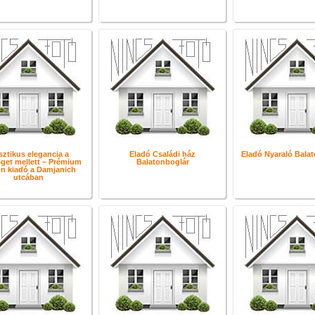
ztikus elegancia a
Eladó Családi ház
Eladó Nyaraló Bala
iget mellett – Prémium
Balatonboglár
on kiadó a Damjanich
utcában