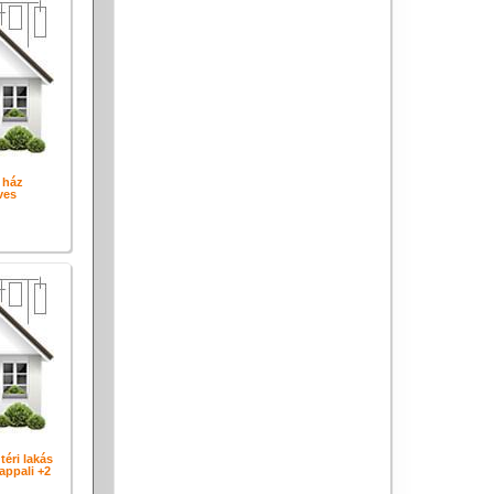
 ház
ves
téri lakás
ppali +2