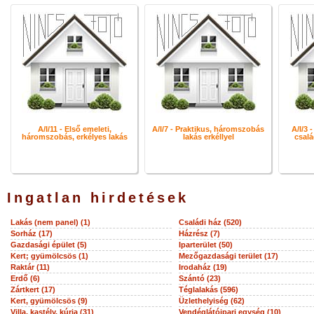
A/I/11 - Első emeleti,
A/I/7 - Praktikus, háromszobás
A/I/3 
háromszobás, erkélyes lakás
lakás erkéllyel
csalá
Ingatlan hirdetések
Lakás (nem panel) (1)
Családi ház (520)
Sorház (17)
Házrész (7)
Gazdasági épület (5)
Iparterület (50)
Kert; gyümölcsös (1)
Mezőgazdasági terület (17)
Raktár (11)
Irodaház (19)
Erdő (6)
Szántó (23)
Zártkert (17)
Téglalakás (596)
Kert, gyümölcsös (9)
Üzlethelyiség (62)
Villa, kastély, kúria (31)
Vendéglátóipari egység (10)