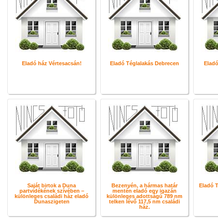
Eladó ház Vértesacsán!
Eladó Téglalakás Debrecen
Eladó
Saját birtok a Duna
Bezenyén, a hármas határ
Eladó T
partvidékének szívében –
mentén eladó egy igazán
különleges családi ház eladó
különleges adottságú 789 nm
Dunaszigeten
telken lévő 117,5 nm családi
ház.