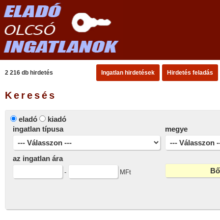
2 216 db hirdetés
Ingatlan hirdetések
Hirdetés feladás
Keresés
eladó
kiadó
ingatlan típusa
megye
az ingatlan ára
-
MFt