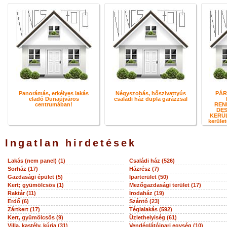
Panorámás, erkélyes lakás
Négyszobás, hőszivattyús
PÁR
eladó Dunaújváros
családi ház dupla garázzsal
centrumában!
REN
DES
KERÜL
kerület
Ingatlan hirdetések
Lakás (nem panel) (1)
Családi ház (526)
Sorház (17)
Házrész (7)
Gazdasági épület (5)
Iparterület (50)
Kert; gyümölcsös (1)
Mezőgazdasági terület (17)
Raktár (11)
Irodaház (19)
Erdő (6)
Szántó (23)
Zártkert (17)
Téglalakás (592)
Kert, gyümölcsös (9)
Üzlethelyiség (61)
Villa, kastély, kúria (31)
Vendéglátóipari egység (10)