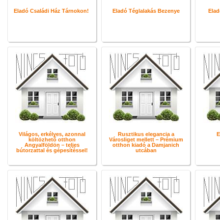
Eladó Családi Ház Tárnokon!
Eladó Téglalakás Bezenye
Elad
Világos, erkélyes, azonnal
Rusztikus elegancia a
E
költözhető otthon
Városliget mellett – Prémium
Angyalföldön – teljes
otthon kiadó a Damjanich
bútorzattal és gépesítéssel!
utcában