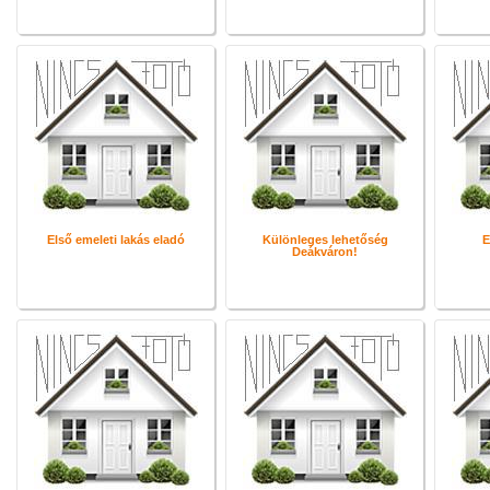
Első emeleti lakás eladó
Különleges lehetőség
E
Deákváron!