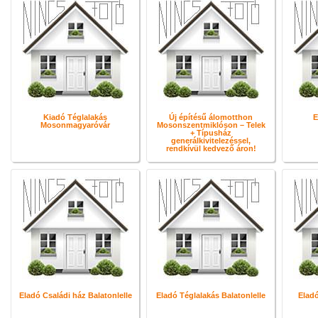
Kiadó Téglalakás
Új építésű álomotthon
E
Mosonmagyaróvár
Mosonszentmiklóson – Telek
+ Típusház
generálkivitelezéssel,
rendkívül kedvező áron!
Eladó Családi ház Balatonlelle
Eladó Téglalakás Balatonlelle
Eladó