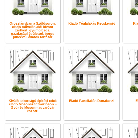
Oroszlányban a Szőlősoron,
Kiadó Téglalakás Kecskemét
Kia
eladó művelés alól kivont
zártkert, gyümölcsös,
gazdasági épülettel, boros
pincével, állatok tartásár
Kiváló adottságú építési telek
Eladó Panellakás Dunakeszi
E
eladó Mosonszentmiklóson –
Győr és Mosonmagyaróvár
között!