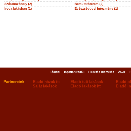
Szórakozóhely (2)
Bemutatóterem (2)
Iroda lakásban (1)
Egészségügyi intézmény (1)
Főoldal
Ingatlanirodák
Hirdetés kiemelés
ÁSZF
Partnereink
Eladó házak itt
Eladó tuti lakások
Eladó o
Saját lakások
Eladó lakások itt
Eladó in