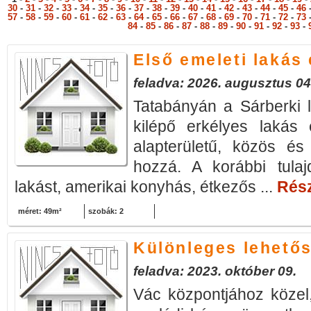
30
-
31
-
32
-
33
-
34
-
35
-
36
-
37
-
38
-
39
-
40
-
41
-
42
-
43
-
44
-
45
-
46
57
-
58
-
59
-
60
-
61
-
62
-
63
-
64
-
65
-
66
-
67
-
68
-
69
-
70
-
71
-
72
-
73
84
-
85
-
86
-
87
-
88
-
89
-
90
-
91
-
92
-
93
-
Első emeleti lakás
feladva: 2026. augusztus 04
Tatabányán a Sárberki l
kilépő erkélyes lakás
alapterületű, közös és 
hozzá. A korábbi tulaj
lakást, amerikai konyhás, étkezős ...
Rész
méret: 49m²
szobák: 2
Különleges lehető
feladva: 2023. október 09.
Vác központjához közel