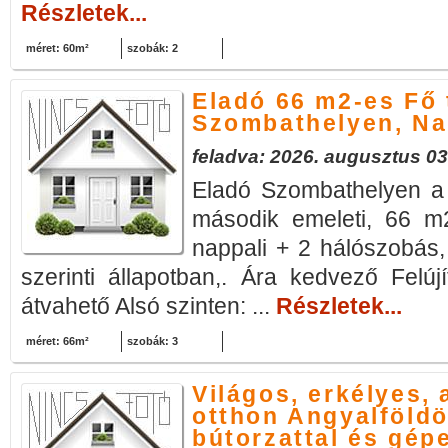
Részletek...
méret: 60m²
szobák: 2
Eladó 66 m2-es Fő 
Szombathelyen, Na
feladva: 2026. augusztus 03
Eladó Szombathelyen a F
második emeleti, 66 m2
nappali + 2 hálószobás,
szerinti állapotban,. Ára kedvező Felú
átvahető Alsó szinten: ...
Részletek...
méret: 66m²
szobák: 3
Világos, erkélyes,
otthon Angyalföldö
bútorzattal és gépe