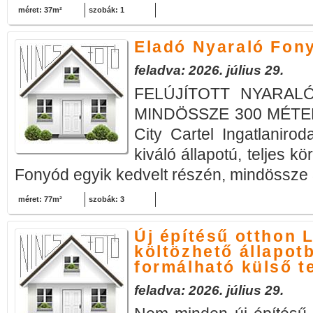
méret: 37m²
szobák: 1
Eladó Nyaraló Fon
feladva: 2026. július 29.
FELÚJÍTOTT NYARAL
MINDÖSSZE 300 MÉTE
City Cartel Ingatlanirod
kiváló állapotú, teljes kör
Fonyód egyik kedvelt részén, mindössze 
méret: 77m²
szobák: 3
Új építésű otthon 
költözhető állapotb
formálható külső t
feladva: 2026. július 29.