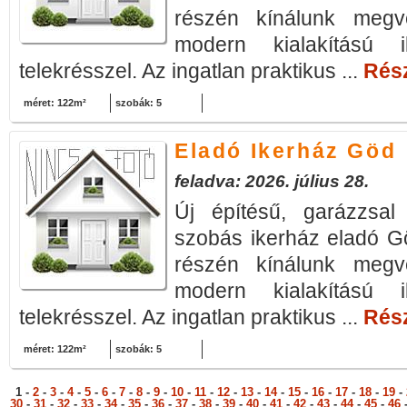
részén kínálunk megvé
modern kialakítású 
telekrésszel. Az ingatlan praktikus ...
Rész
méret: 122m²
szobák: 5
Eladó Ikerház Göd
feladva: 2026. július 28.
Új építésű, garázzsa
szobás ikerház eladó G
részén kínálunk megvé
modern kialakítású 
telekrésszel. Az ingatlan praktikus ...
Rész
méret: 122m²
szobák: 5
1 -
2
-
3
-
4
-
5
-
6
-
7
-
8
-
9
-
10
-
11
-
12
-
13
-
14
-
15
-
16
-
17
-
18
-
19
-
30
-
31
-
32
-
33
-
34
-
35
-
36
-
37
-
38
-
39
-
40
-
41
-
42
-
43
-
44
-
45
-
46