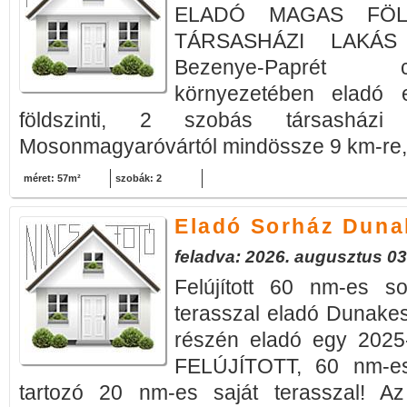
ELADÓ MAGAS FÖLD
TÁRSASHÁZI LAKÁS
Bezenye-Paprét 
környezetében eladó
földszinti, 2 szobás társasházi
Mosonmagyaróvártól mindössze 9 km-re, 
méret: 57m²
szobák: 2
Eladó Sorház Duna
feladva: 2026. augusztus 03
Felújított 60 nm-es s
terasszal eladó Dunakes
részén eladó egy 20
FELÚJÍTOTT, 60 nm-es
tartozó 20 nm-es saját terasszal! Az 