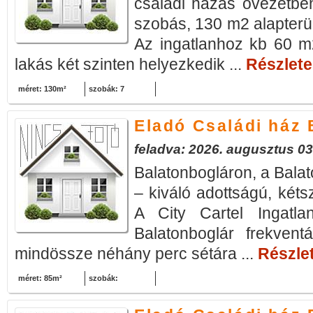
családi házas övezetben 
szobás, 130 m2 alapterüle
Az ingatlanhoz kb 60 m2
lakás két szinten helyezkedik ...
Részletek
méret: 130m²
szobák: 7
Eladó Családi ház 
feladva: 2026. augusztus 03
Balatonbogláron, a Balat
– kiváló adottságú, kéts
A City Cartel Ingatlan
Balatonboglár frekventá
mindössze néhány perc sétára ...
Részlet
méret: 85m²
szobák: