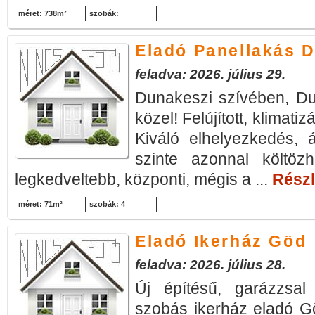
méret: 738m²
szobák:
Eladó Panellakás 
feladva: 2026. július 29.
Dunakeszi szívében, Du
közel! Felújított, klimatiz
Kiváló elhelyezkedés, 
szinte azonnal költözh
legkedveltebb, központi, mégis a ...
Részl
méret: 71m²
szobák: 4
Eladó Ikerház Göd
feladva: 2026. július 28.
Új építésű, garázzsa
szobás ikerház eladó G