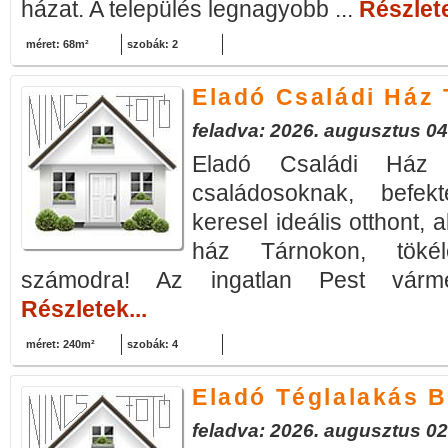
házat. A település legnagyobb ...
Részlete
méret: 68m²
szobák: 2
Eladó Családi Ház
feladva: 2026. augusztus 04
Eladó Családi Ház
családosoknak, befekt
keresel ideális otthont, 
ház Tárnokon, tökél
számodra! Az ingatlan Pest vármeg
Részletek...
méret: 240m²
szobák: 4
Eladó Téglalakás 
feladva: 2026. augusztus 02