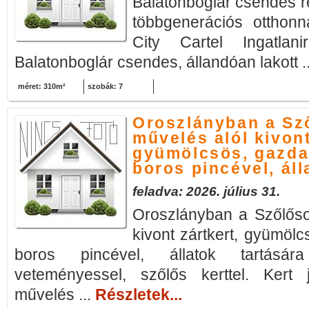
Balatonboglár csendes r
többgenerációs otthon
City Cartel Ingatlani
Balatonboglár csendes, állandóan lakott .
méret: 310m²
szobák: 7
Oroszlányban a Sz
művelés alól kivont
gyümölcsös, gazdas
boros pincével, áll
feladva: 2026. július 31.
Oroszlányban a Szőlőso
kivont zártkert, gyümölc
boros pincével, állatok tartására
veteményessel, szőlős kerttel. Kert
művelés ...
Részletek...