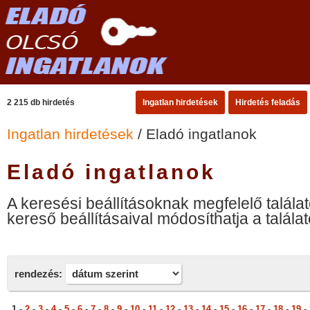
2 215 db hirdetés
Ingatlan hirdetések
Hirdetés feladás
Ingatlan hirdetések
/ Eladó ingatlanok
Eladó ingatlanok
A keresési beállításoknak megfelelő találat
kereső beállításaival módosíthatja a találat
rendezés:
1 -
2
-
3
-
4
-
5
-
6
-
7
-
8
-
9
-
10
-
11
-
12
-
13
-
14
-
15
-
16
-
17
-
18
-
19
-