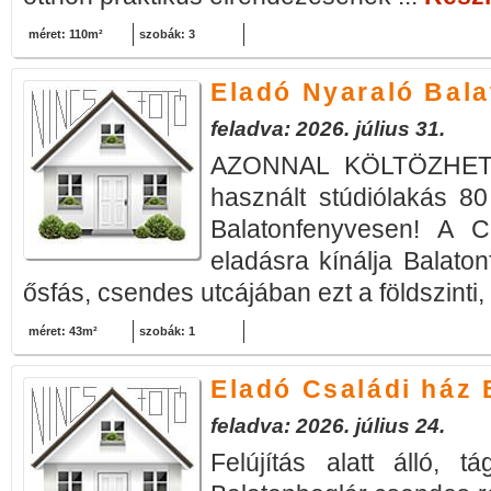
méret: 110m²
szobák: 3
Eladó Nyaraló Bal
feladva: 2026. július 31.
AZONNAL KÖLTÖZHETŐ
használt stúdiólakás 80
Balatonfenyvesen! A Ci
eladásra kínálja Balato
ősfás, csendes utcájában ezt a földszinti, 
méret: 43m²
szobák: 1
Eladó Családi ház 
feladva: 2026. július 24.
Felújítás alatt álló, 