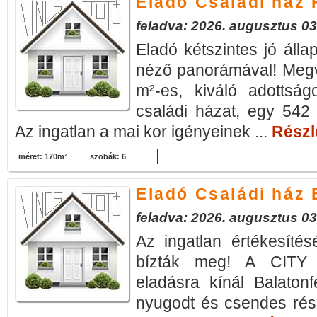
Eladó Családi ház
feladva: 2026. augusztus 03
Eladó kétszintes jó álla
néző panorámával! Megv
m²-es, kiváló adottság
családi házat, egy 542 
Az ingatlan a mai kor igényeinek ...
Részle
méret: 170m²
szobák: 6
Eladó Családi ház
feladva: 2026. augusztus 03
Az ingatlan értékesítés
bízták meg! A CITY 
eladásra kínál Balaton
nyugodt és csendes részé