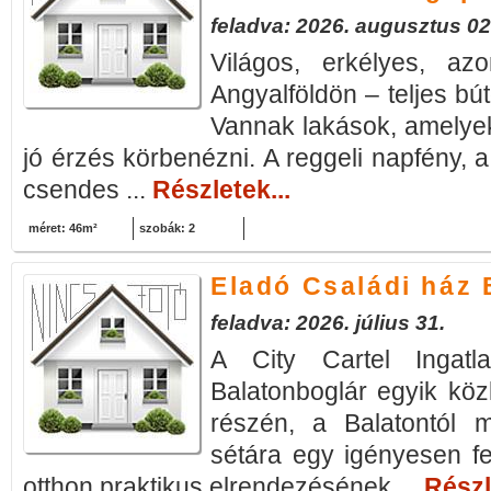
feladva: 2026. augusztus 02
Világos, erkélyes, azo
Angyalföldön – teljes bút
Vannak lakások, amelye
jó érzés körbenézni. A reggeli napfény, 
csendes ...
Részletek...
méret: 46m²
szobák: 2
Eladó Családi ház 
feladva: 2026. július 31.
A City Cartel Ingatla
Balatonboglár egyik közk
részén, a Balatontól 
sétára egy igényesen fel
otthon praktikus elrendezésének ...
Részl