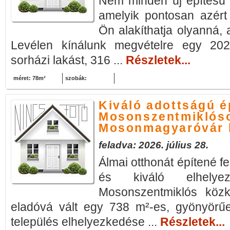
Nem minden új építésű 
amelyik pontosan azért
Ön alakíthatja olyanná,
Levélen kínálunk megvételre egy 202
sorházi lakást, 316 ...
Részletek...
méret: 78m²
szobák:
Kiváló adottságú ép
Mosonszentmiklóso
Mosonmagyaróvár 
feladva: 2026. július 28.
Álmai otthonát építené f
és kiváló elhelyez
Mosonszentmiklós közk
eladóvá vált egy 738 m²-es, gyönyörűen
település elhelyezkedése ...
Részletek...