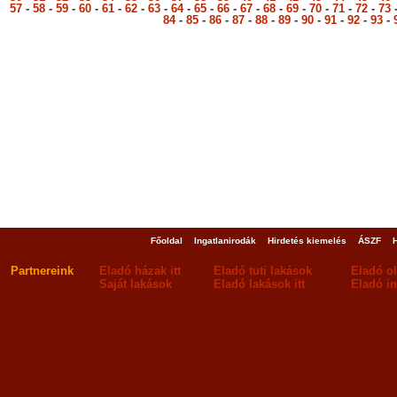
57
-
58
-
59
-
60
-
61
-
62
-
63
-
64
-
65
-
66
-
67
-
68
-
69
-
70
-
71
-
72
-
73
84
-
85
-
86
-
87
-
88
-
89
-
90
-
91
-
92
-
93
-
Főoldal
Ingatlanirodák
Hirdetés kiemelés
ÁSZF
Partnereink
Eladó házak itt
Eladó tuti lakások
Eladó o
Saját lakások
Eladó lakások itt
Eladó in