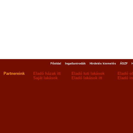
Főoldal
Ingatlanirodák
Hirdetés kiemelés
ÁSZF
Partnereink
Eladó házak itt
Eladó tuti lakások
Eladó o
Saját lakások
Eladó lakások itt
Eladó in