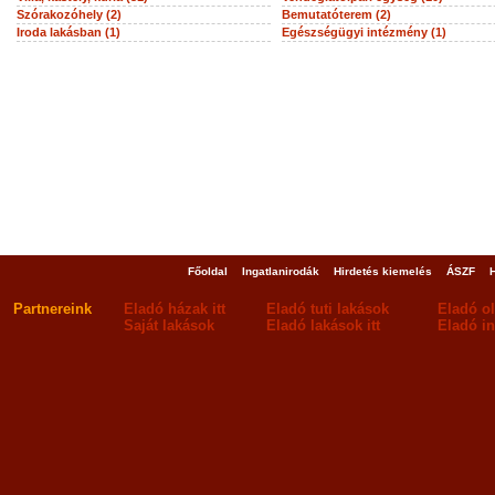
Szórakozóhely (2)
Bemutatóterem (2)
Iroda lakásban (1)
Egészségügyi intézmény (1)
Főoldal
Ingatlanirodák
Hirdetés kiemelés
ÁSZF
Partnereink
Eladó házak itt
Eladó tuti lakások
Eladó o
Saját lakások
Eladó lakások itt
Eladó in