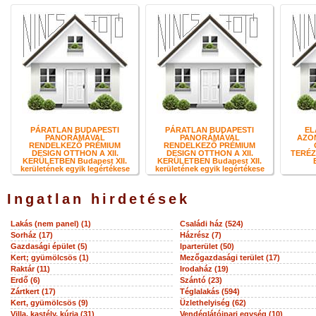
PÁRATLAN BUDAPESTI
PÁRATLAN BUDAPESTI
EL
PANORÁMÁVAL
PANORÁMÁVAL
AZO
RENDELKEZŐ PRÉMIUM
RENDELKEZŐ PRÉMIUM
DESIGN OTTHON A XII.
DESIGN OTTHON A XII.
TERÉZ
KERÜLETBEN Budapest XII.
KERÜLETBEN Budapest XII.
kerületének egyik legértékese
kerületének egyik legértékese
Ingatlan hirdetések
Lakás (nem panel) (1)
Családi ház (524)
Sorház (17)
Házrész (7)
Gazdasági épület (5)
Iparterület (50)
Kert; gyümölcsös (1)
Mezőgazdasági terület (17)
Raktár (11)
Irodaház (19)
Erdő (6)
Szántó (23)
Zártkert (17)
Téglalakás (594)
Kert, gyümölcsös (9)
Üzlethelyiség (62)
Villa, kastély, kúria (31)
Vendéglátóipari egység (10)