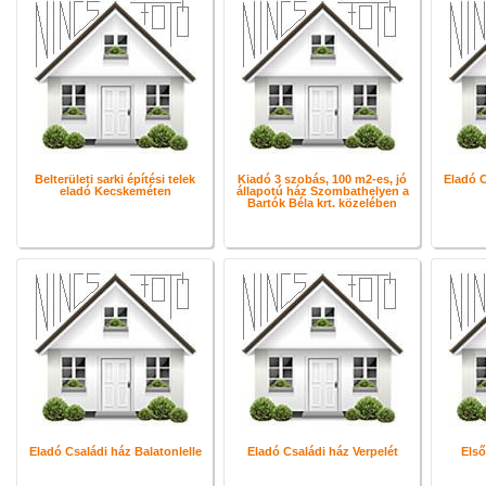
Belterületi sarki építési telek
Kiadó 3 szobás, 100 m2-es, jó
Eladó C
eladó Kecskeméten
állapotú ház Szombathelyen a
Bartók Béla krt. közelében
Eladó Családi ház Balatonlelle
Eladó Családi ház Verpelét
Első