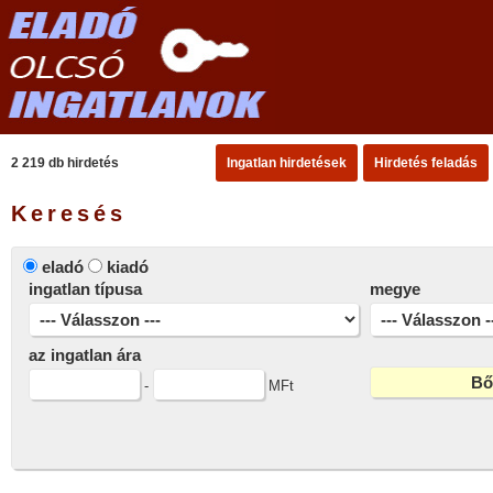
2 219 db hirdetés
Ingatlan hirdetések
Hirdetés feladás
Keresés
eladó
kiadó
ingatlan típusa
megye
az ingatlan ára
-
MFt