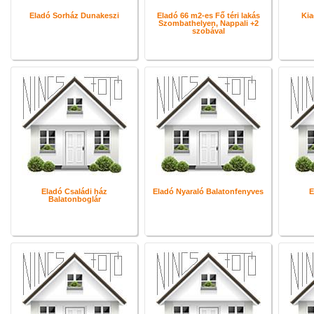
Eladó Sorház Dunakeszi
Eladó 66 m2-es Fő téri lakás
Kia
Szombathelyen, Nappali +2
szobával
Eladó Családi ház
Eladó Nyaraló Balatonfenyves
E
Balatonboglár