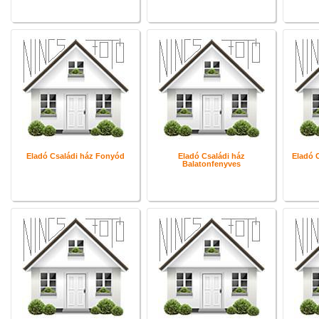
Eladó Családi ház Fonyód
Eladó Családi ház
Eladó 
Balatonfenyves