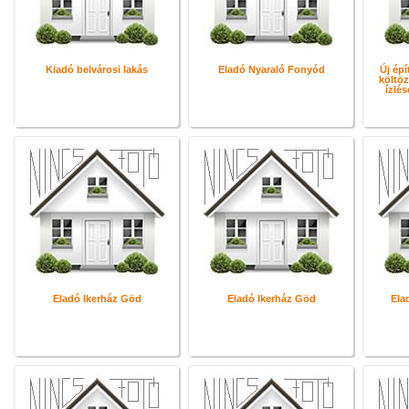
Kiadó belvárosi lakás
Eladó Nyaraló Fonyód
Új épí
költöz
ízlé
Eladó Ikerház Göd
Eladó Ikerház Göd
Ela