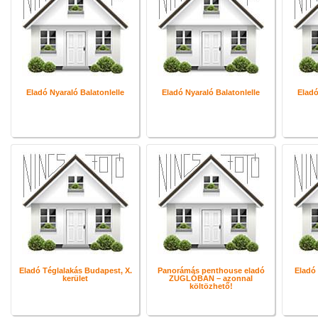
Eladó Nyaraló Balatonlelle
Eladó Nyaraló Balatonlelle
Eladó
Eladó Téglalakás Budapest, X.
Panorámás penthouse eladó
Eladó
kerület
ZUGLÓBAN – azonnal
költözhető!