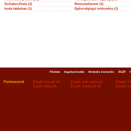
Szórakozóhely (2)
Bemutatóterem (2)
Iroda lakásban (1)
Egészségügyi intézmény (1)
Főoldal
Ingatlanirodák
Hirdetés kiemelés
ÁSZF
Partnereink
Eladó házak itt
Eladó tuti lakások
Eladó o
Saját lakások
Eladó lakások itt
Eladó in