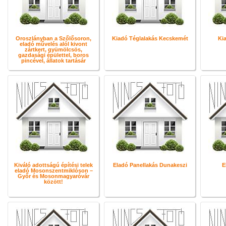
Oroszlányban a Szőlősoron,
Kiadó Téglalakás Kecskemét
Kia
eladó művelés alól kivont
zártkert, gyümölcsös,
gazdasági épülettel, boros
pincével, állatok tartásár
Kiváló adottságú építési telek
Eladó Panellakás Dunakeszi
E
eladó Mosonszentmiklóson –
Győr és Mosonmagyaróvár
között!