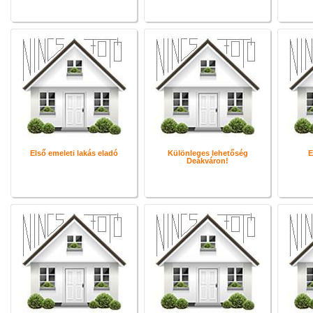
Első emeleti lakás eladó
Különleges lehetőség
E
Deákváron!