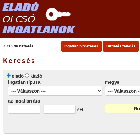
2 215 db hirdetés
Ingatlan hirdetések
Hirdetés feladás
Keresés
eladó
kiadó
ingatlan típusa
megye
az ingatlan ára
-
MFt