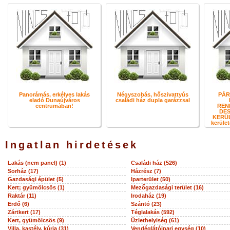
Panorámás, erkélyes lakás
Négyszobás, hőszivattyús
PÁR
eladó Dunaújváros
családi ház dupla garázzsal
centrumában!
REN
DES
KERÜL
kerület
Ingatlan hirdetések
Lakás (nem panel) (1)
Családi ház (526)
Sorház (17)
Házrész (7)
Gazdasági épület (5)
Iparterület (50)
Kert; gyümölcsös (1)
Mezőgazdasági terület (16)
Raktár (11)
Irodaház (19)
Erdő (6)
Szántó (23)
Zártkert (17)
Téglalakás (592)
Kert, gyümölcsös (9)
Üzlethelyiség (61)
Villa, kastély, kúria (31)
Vendéglátóipari egység (10)