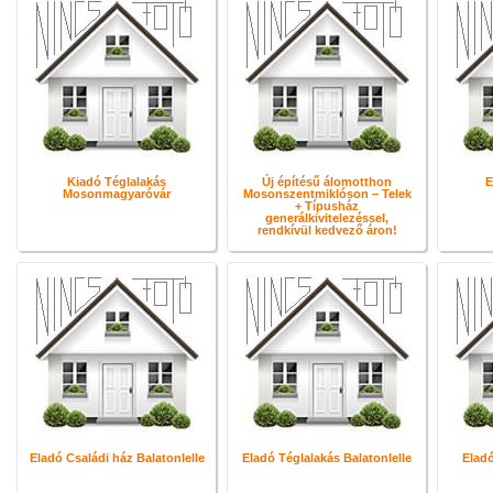
Kiadó Téglalakás
Új építésű álomotthon
E
Mosonmagyaróvár
Mosonszentmiklóson – Telek
+ Típusház
generálkivitelezéssel,
rendkívül kedvező áron!
Eladó Családi ház Balatonlelle
Eladó Téglalakás Balatonlelle
Eladó