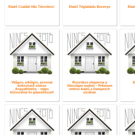
Eladó Családi Ház Tárnokon!
Eladó Téglalakás Bezenye
Elad
Világos, erkélyes, azonnal
Rusztikus elegancia a
E
költözhető otthon
Városliget mellett – Prémium
Angyalföldön – teljes
otthon kiadó a Damjanich
bútorzattal és gépesítéssel!
utcában