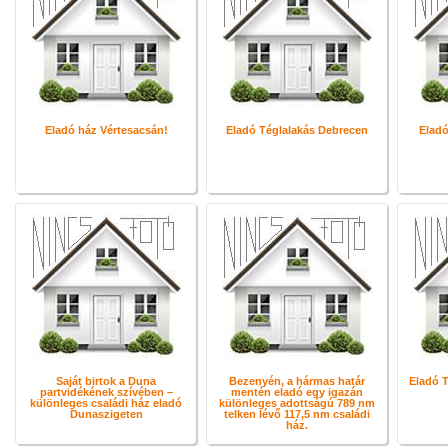
Eladó ház Vértesacsán!
Eladó Téglalakás Debrecen
Eladó
Saját birtok a Duna
Bezenyén, a hármas határ
Eladó T
partvidékének szívében –
mentén eladó egy igazán
különleges családi ház eladó
különleges adottságú 789 nm
Dunaszigeten
telken lévő 117,5 nm családi
ház.