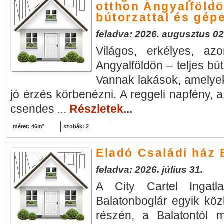
otthon Angyalföldö
bútorzattal és gépe
feladva: 2026. augusztus 02
Világos, erkélyes, azo
Angyalföldön – teljes bút
Vannak lakások, amelye
jó érzés körbenézni. A reggeli napfény, 
csendes ...
Részletek...
méret: 46m²
szobák: 2
Eladó Családi ház 
feladva: 2026. július 31.
A City Cartel Ingatla
Balatonboglár egyik közk
részén, a Balatontól 