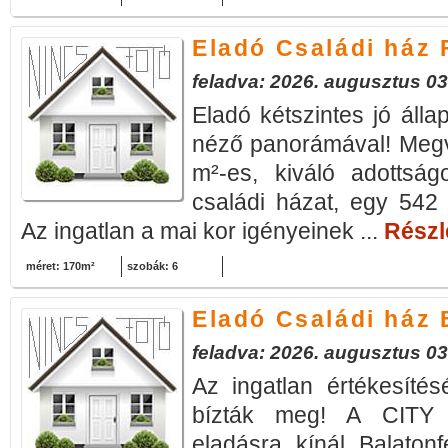
Eladó Családi ház
feladva: 2026. augusztus 03
Eladó kétszintes jó álla
néző panorámával! Megv
m²-es, kiváló adottság
családi házat, egy 542 
Az ingatlan a mai kor igényeinek ...
Részle
méret: 170m²
szobák: 6
Eladó Családi ház
feladva: 2026. augusztus 03
Az ingatlan értékesítés
bízták meg! A CITY 
eladásra kínál Balaton