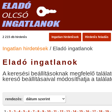
2 215 db hirdetés
Ingatlan hirdetések
Hirdetés feladás
Ingatlan hirdetések
/ Eladó ingatlanok
Eladó ingatlanok
A keresési beállításoknak megfelelő találat
kereső beállításaival módosíthatja a találat
rendezés:
1 -
2
-
3
-
4
-
5
-
6
-
7
-
8
-
9
-
10
-
11
-
12
-
13
-
14
-
15
-
16
-
17
-
18
-
19
-