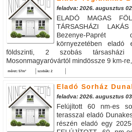
feladva: 2026. augusztus 02
ELADÓ MAGAS FÖLD
TÁRSASHÁZI LAKÁS
Bezenye-Paprét 
környezetében eladó
földszinti, 2 szobás társasházi
Mosonmagyaróvártól mindössze 9 km-re, 
méret: 57m²
szobák: 2
Eladó Sorház Duna
feladva: 2026. augusztus 03
Felújított 60 nm-es s
terasszal eladó Dunakes
részén eladó egy 20