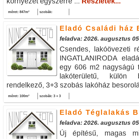
környezet egyszerre ...
Részletek...
méret: 847m²
szobák:
Eladó Családi ház 
feladva: 2026. augusztus 05
Csendes, lakóövezeti 
INGATLANIRODA eladásr
egy 606 m2 nagyságú te
lakóterületű, külön 
rendelkező, 3+3 szobás lakóház besorolá
méret: 100m²
szobák: 3 + 3
Eladó Téglalakás B
feladva: 2026. augusztus 05
Új építésű, magas min