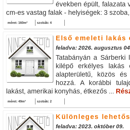
években épült, falazata 
cm-es vastag falak - helyiségek: 3 szoba, 
méret: 160m²
szobák: 4
Első emeleti lakás
feladva: 2026. augusztus 04
Tatabányán a Sárberki l
kilépő erkélyes lakás
alapterületű, közös és 
hozzá. A korábbi tulaj
lakást, amerikai konyhás, étkezős ...
Rész
méret: 49m²
szobák: 2
Különleges lehető
feladva: 2023. október 09.