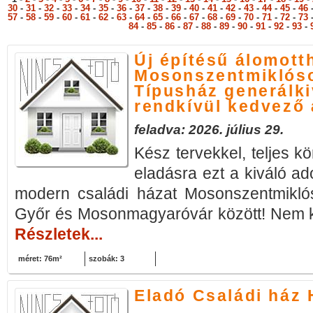
30
-
31
-
32
-
33
-
34
-
35
-
36
-
37
-
38
-
39
-
40
-
41
-
42
-
43
-
44
-
45
-
46
57
-
58
-
59
-
60
-
61
-
62
-
63
-
64
-
65
-
66
-
67
-
68
-
69
-
70
-
71
-
72
-
73
84
-
85
-
86
-
87
-
88
-
89
-
90
-
91
-
92
-
93
-
Új építésű álomott
Mosonszentmiklóso
Típusház generálki
rendkívül kedvező 
feladva: 2026. július 29.
Kész tervekkel, teljes kö
eladásra ezt a kiváló ado
modern családi házat Mosonszentmiklós
Győr és Mosonmagyaróvár között! Nem kel
Részletek...
méret: 76m²
szobák: 3
Eladó Családi ház