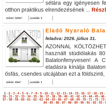
sétára egy igényesen fel
otthon praktikus elrendezésének ...
Részl
méret: 110m²
szobák: 3
Eladó Nyaraló Bal
feladva: 2026. július 31.
AZONNAL KÖLTÖZHETŐ
használt stúdiólakás 80
Balatonfenyvesen! A Ci
eladásra kínálja Balato
ősfás, csendes utcájában ezt a földszinti, 
méret: 43m²
szobák: 1
1 -
2
-
3
-
4
-
5
-
6
-
7
-
8
-
9
-
10
-
11
-
12
-
13
-
14
-
15
-
16
-
17
-
18
-
19
-
30
-
31
-
32
-
33
-
34
-
35
-
36
-
37
-
38
-
39
-
40
-
41
-
42
-
43
-
44
-
45
-
46
57
-
58
-
59
-
60
-
61
-
62
-
63
-
64
-
65
-
66
-
67
-
68
-
69
-
70
-
71
-
72
-
73
84
-
85
-
86
-
87
-
88
-
89
-
90
-
91
-
92
-
93
-