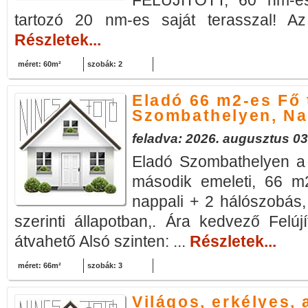
FELÚJÍTOTT, 60 nm-es
tartozó 20 nm-es saját terasszal! Az 
Részletek...
méret: 60m²
szobák: 2
Eladó 66 m2-es Fő 
Szombathelyen, Na
feladva: 2026. augusztus 03
Eladó Szombathelyen a F
második emeleti, 66 m2
nappali + 2 hálószobás,
szerinti állapotban,. Ára kedvező Felú
átvahető Alsó szinten: ...
Részletek...
méret: 66m²
szobák: 3
Világos, erkélyes,