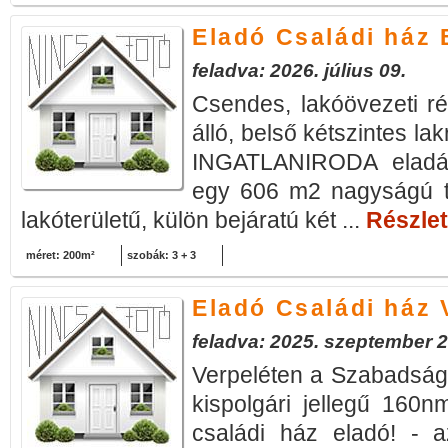
Eladó Családi ház 
feladva: 2026. július 09.
Csendes, lakóövezeti ré
álló, belső kétszintes l
INGATLANIRODA eladásr
egy 606 m2 nagyságú te
lakóterületű, külön bejáratú két ...
Részlet
méret: 200m²
szobák: 3 + 3
Eladó Családi ház 
feladva: 2025. szeptember 2
Verpeléten a Szabadság
kispolgári jellegű 160nm
családi ház eladó! - a