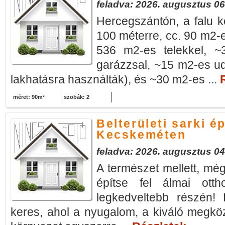
feladva: 2026. augusztus 06
Hercegszántón, a falu köz
100 méterre, cc. 90 m2-e
536 m2-es telekkel, ~
garázzsal, ~15 m2-es ud
lakhatásra használták), és ~30 m2-es ...
méret: 90m²
szobák: 2
Belterületi sarki ép
Kecskeméten
feladva: 2026. augusztus 04
A természet mellett, még
építse fel álmai ott
legkedveltebb részén! 
keres, ahol a nyugalom, a kiváló megköz