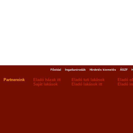
Főoldal
Ingatlanirodák
Hirdetés kiemelés
ÁSZF
Partnereink
Eladó házak itt
Eladó tuti lakások
Eladó o
Saját lakások
Eladó lakások itt
Eladó in