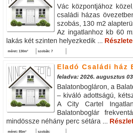
Vác központjához közel
családi házas övezetben 
szobás, 130 m2 alapterüle
Az ingatlanhoz kb 60 m2
lakás két szinten helyezkedik ...
Részletek
méret: 130m²
szobák: 7
Eladó Családi ház 
feladva: 2026. augusztus 03
Balatonbogláron, a Balat
– kiváló adottságú, kéts
A City Cartel Ingatlan
Balatonboglár frekventá
mindössze néhány perc sétára ...
Részlet
méret: 85m²
szobák: