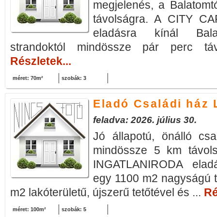
megjelenés, a Balatomt
távolságra. A CITY 
eladásra kínál Balat
strandoktól mindössze pár perc táv
Részletek...
méret: 70m²
szobák: 3
Eladó Családi ház 
feladva: 2026. július 30.
Jó állapotú, önálló csal
mindössze 5 km távol
INGATLANIRODA eladás
egy 1100 m2 nagyságú t
m2 lakóterületű, újszerű tetőtével és ...
Ré
méret: 100m²
szobák: 5