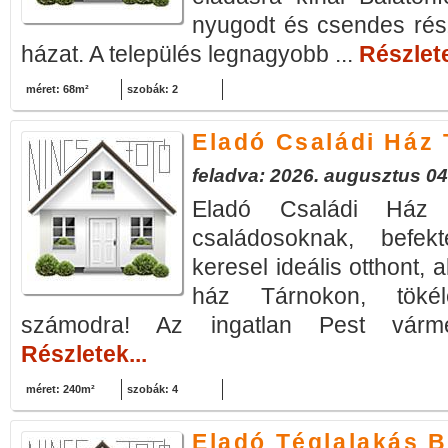
nyugodt és csendes részé
házat. A település legnagyobb ...
Részlete
méret: 68m²
szobák: 2
Eladó Családi Ház
feladva: 2026. augusztus 04
Eladó Családi Ház
családosoknak, befekt
keresel ideális otthont, 
ház Tárnokon, tökél
számodra! Az ingatlan Pest vármeg
Részletek...
méret: 240m²
szobák: 4
Eladó Téglalakás 