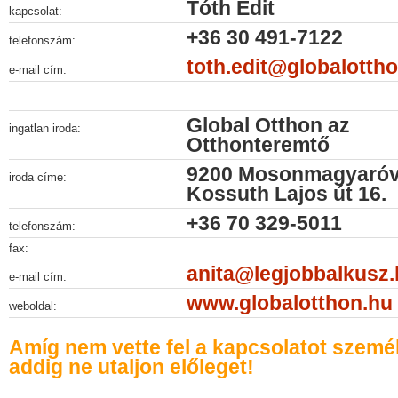
Tóth Edit
kapcsolat:
+36 30 491-7122
telefonszám:
toth.edit@globalotth
e-mail cím:
Global Otthon az
ingatlan iroda:
Otthonteremtő
9200 Mosonmagyaróv
iroda címe:
Kossuth Lajos út 16.
+36 70 329-5011
telefonszám:
fax:
anita@legjobbalkusz
e-mail cím:
www.globalotthon.hu
weboldal:
Amíg nem vette fel a kapcsolatot szemé
addig ne utaljon előleget!