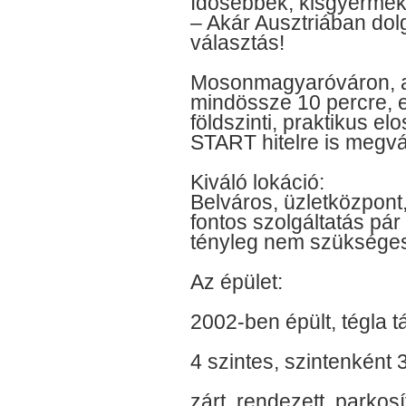
Idősebbek, kisgyermeke
– Akár Ausztriában dol
választás!
Mosonmagyaróváron, a
mindössze 10 percre, 
földszinti, praktikus el
START hitelre is megvá
Kiváló lokáció:
Belváros, üzletközpont
fontos szolgáltatás pár 
tényleg nem szükséges
Az épület:
2002-ben épült, tégla 
4 szintes, szintenként 
zárt, rendezett, parkosí