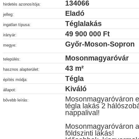
134066
hirdetés azonosítója:
Eladó
jelleg:
Téglalakás
ingatlan típusa:
49 900 000 Ft
irányár:
Győr-Moson-Sopron
megye:
Mosonmagyaróvár
település:
43 m²
hasznos alapterület:
Tégla
építés módja:
Kiváló
állapot:
Mosonmagyaróváron ela
bővebb leírás:
tégla lakás 2 hálószob
nappalival!
Mosonmagyaróváron az
földszinti lakás!