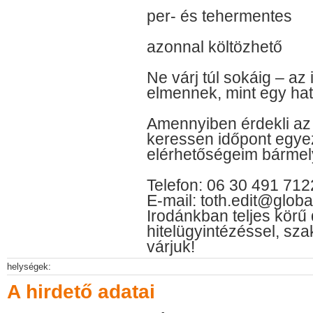
per- és tehermentes
azonnal költözhető
Ne várj túl sokáig – a
elmennek, mint egy hat
Amennyiben érdekli az 
keressen időpont egyez
elérhetőségeim bármel
Telefon: 06 30 491 71
E-mail: toth.edit@globa
Irodánkban teljes körű
hitelügyintézéssel, sz
várjuk!
helységek:
A hirdető adatai