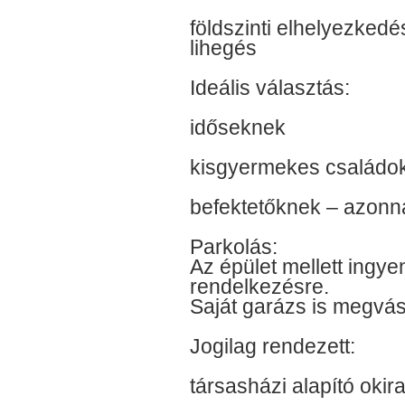
földszinti elhelyezkedé
lihegés
Ideális választás:
időseknek
kisgyermekes családo
befektetőknek – azonna
Parkolás:
Az épület mellett ingye
rendelkezésre.
Saját garázs is megvás
Jogilag rendezett:
társasházi alapító okira