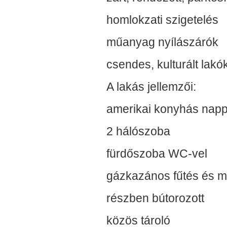
homlokzati szigetelés
műanyag nyílászárók
csendes, kulturált lak
A lakás jellemzői:
amerikai konyhás napp
2 hálószoba
fürdőszoba WC-vel
gázkazános fűtés és m
részben bútorozott
közös tároló