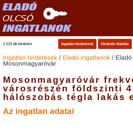
2 215 db hirdetés
Ingatlan hirdetések
Hirdetés feladás
Ingatlan hirdetések
/
Eladó ingatlanok
/ Eladó
Mosonmagyaróvár
Mosonmagyaróvár frekve
városrészén földszinti 
hálószobás tégla lakás 
Az ingatlan adatai