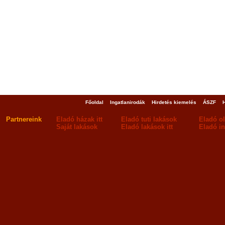
Főoldal
Ingatlanirodák
Hirdetés kiemelés
ÁSZF
Partnereink
Eladó házak itt
Eladó tuti lakások
Eladó o
Saját lakások
Eladó lakások itt
Eladó in