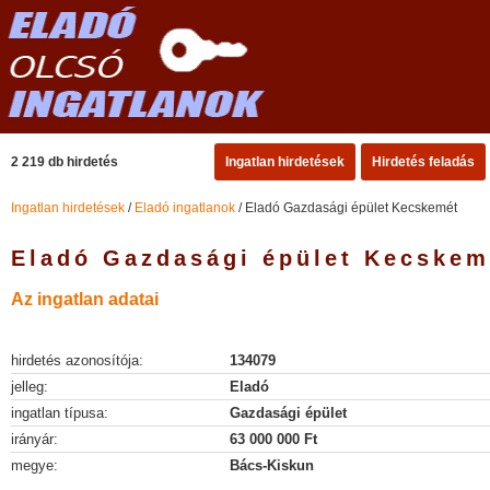
2 219 db hirdetés
Ingatlan hirdetések
Hirdetés feladás
Ingatlan hirdetések
/
Eladó ingatlanok
/ Eladó Gazdasági épület Kecskemét
Eladó Gazdasági épület Kecskem
Az ingatlan adatai
hirdetés azonosítója:
134079
jelleg:
Eladó
ingatlan típusa:
Gazdasági épület
irányár:
63 000 000 Ft
megye:
Bács-Kiskun