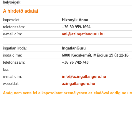
helységek:
A hirdető adatai
kapcsolat:
Hizsnyik Anna
telefonszám:
+36 30 959-1694
e-mail cím:
ani@azingatlanguru.hu
ingatlan iroda:
IngatlanGuru
iroda címe:
6000 Kecskemét, Március 15 út 12-16
telefonszám:
+36 76 742-743
fax:
e-mail cím:
info@azingatlanguru.hu
weboldal:
azingatlanguru.hu
Amíg nem vette fel a kapcsolatot személyesen az eladóval addig ne uta