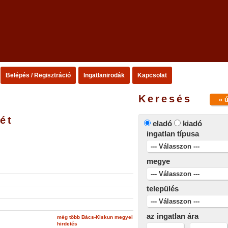
Belépés / Regisztráció
Ingatlanirodák
Kapcsolat
Keresés
« 
ét
eladó
kiadó
ingatlan típusa
megye
település
az ingatlan ára
még több Bács-Kiskun megyei
hirdetés