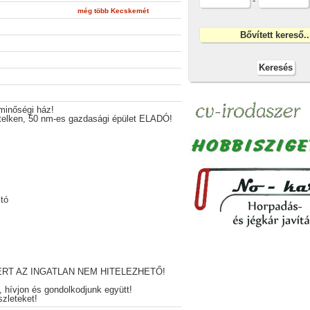
-
még több Kecskemét
 minőségi ház!
elken, 50 nm-es gazdasági épület ELADÓ!
jtó
RT AZ INGATLAN NEM HITELEZHETŐ!
, hívjon és gondolkodjunk együtt!
zleteket!