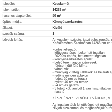
település:
Kecskemét
telek terület:
14263 m²
hasznos alapterület:
50 m²
építés módja:
Könnyűszerkezetes
állapot:
Kiváló
szobák száma:
1
bővebb leírás:
A nyugalom szigete, igazi beleszeretős,
Kecskeméten Szarkásban 14263 nm-es t
Fontos jellemzői:
- kifüggesztéses, bekerített ingatlan
- 2020-as építés, feltüntetett ingatlan
- könnyűszerkezetes épület
- belső terei nagyon igényesek
- fűtése: hűtő-fűtő klíma
- városi víz
- műanyag 2 rétegű ablakok és bejárati a
- redőny minden ablakon
- fedett 20 nm-es terasz
- nyitott 40 nm-es terasz
- 24 nm-es garázs
- 3 fútott kút, amiből 1 van használatban
- riasztó
KÉSZPÉNZES VEVŐKET VÁRUNK, ME
Az ingatlan több lehetőséget rejt magába
Hívjon bizalommal és megbeszéljük a rés