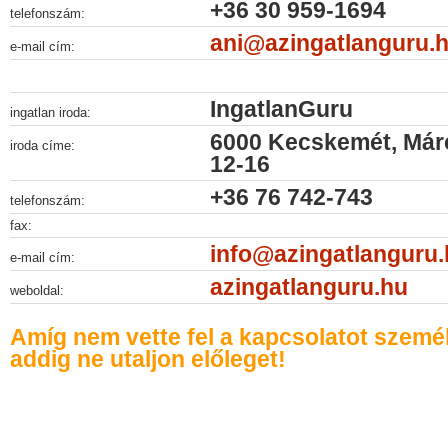
+36 30 959-1694
telefonszám:
ani@azingatlanguru.
e-mail cím:
IngatlanGuru
ingatlan iroda:
6000 Kecskemét, Márc
iroda címe:
12-16
+36 76 742-743
telefonszám:
fax:
info@azingatlanguru
e-mail cím:
azingatlanguru.hu
weboldal:
Amíg nem vette fel a kapcsolatot szemé
addig ne utaljon előleget!