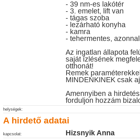
- 39 nm-es lakótér
- 3. emelet, lift van
- tágas szoba
- lezárható konyha
- kamra
- tehermentes, azonnal
Az ingatlan állapota fel
saját ízlésének megfele
otthonát!
Remek paraméterekkel 
MINDENKINEK csak ajá
Amennyiben a hirdetés 
forduljon hozzám biza
helységek:
A hirdető adatai
Hizsnyik Anna
kapcsolat: