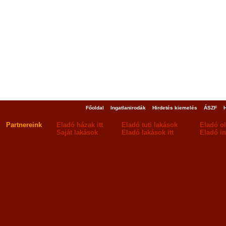
Főoldal
Ingatlanirodák
Hirdetés kiemelés
ÁSZF
Partnereink
Eladó házak itt
Eladó tuti lakások
Eladó o
Saját lakások
Eladó lakások itt
Eladó in