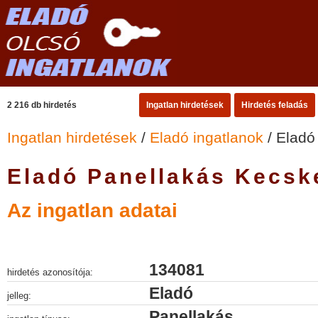
2 216 db hirdetés
Ingatlan hirdetések
Hirdetés feladás
Ingatlan hirdetések
/
Eladó ingatlanok
/ Eladó
Eladó Panellakás Kecs
Az ingatlan adatai
134081
hirdetés azonosítója:
Eladó
jelleg:
Panellakás