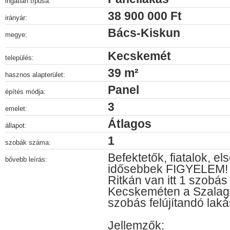
ingatlan típusa:
38 900 000 Ft
irányár:
Bács-Kiskun
megye:
Kecskemét
település:
39 m²
hasznos alapterület:
Panel
építés módja:
3
emelet:
Átlagos
állapot:
1
szobák száma:
Befektetők, fiatalok, el
bővebb leírás:
idősebbek FIGYELEM!
Ritkán van itt 1 szobás
Kecskeméten a Szalagh
szobás felújítandó la
Jellemzők: