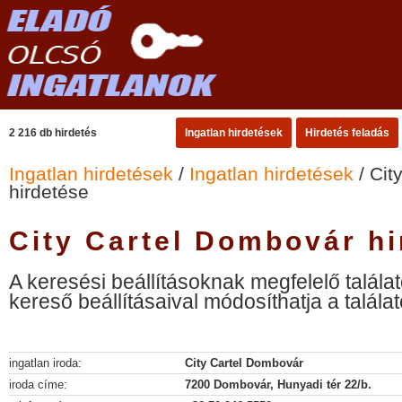
2 216 db hirdetés
Ingatlan hirdetések
Hirdetés feladás
Ingatlan hirdetések
/
Ingatlan hirdetések
/ Cit
hirdetése
City Cartel Dombovár hi
A keresési beállításoknak megfelelő találat
kereső beállításaival módosíthatja a találat
ingatlan iroda:
City Cartel Dombovár
iroda címe:
7200 Dombovár, Hunyadi tér 22/b.