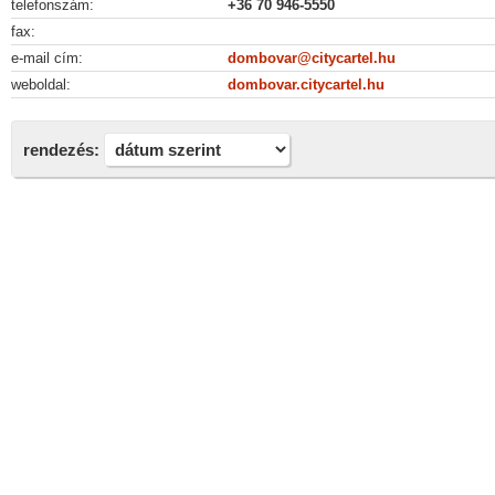
telefonszám:
+36 70 946-5550
fax:
e-mail cím:
dombovar@citycartel.hu
weboldal:
dombovar.citycartel.hu
rendezés: