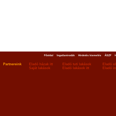
Főoldal
Ingatlanirodák
Hirdetés kiemelés
ÁSZF
Partnereink
Eladó házak itt
Eladó tuti lakások
Eladó o
Saját lakások
Eladó lakások itt
Eladó in