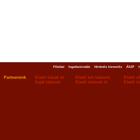
Főoldal
Ingatlanirodák
Hirdetés kiemelés
ÁSZF
Partnereink
Eladó házak itt
Eladó tuti lakások
Eladó o
Saját lakások
Eladó lakások itt
Eladó in