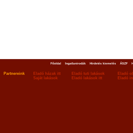
Főoldal
Ingatlanirodák
Hirdetés kiemelés
ÁSZF
Partnereink
Eladó házak itt
Eladó tuti lakások
Eladó o
Saját lakások
Eladó lakások itt
Eladó in