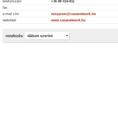
telefonszám:
+36 88 410-811
fax:
e-mail cím:
veszprem@casanetwork.hu
weboldal:
www.casanetwork.hu
rendezés: