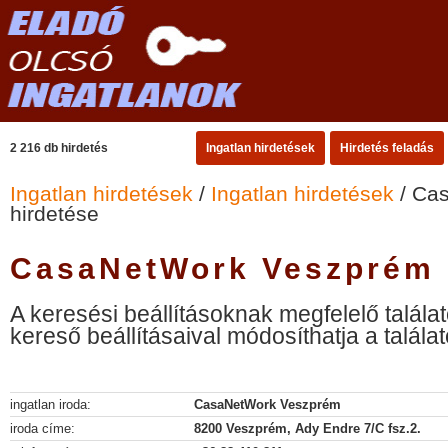
2 216 db hirdetés
Ingatlan hirdetések
Hirdetés feladás
Ingatlan hirdetések
/
Ingatlan hirdetések
/ Ca
hirdetése
CasaNetWork Veszprém 
A keresési beállításoknak megfelelő találat
kereső beállításaival módosíthatja a találat
ingatlan iroda:
CasaNetWork Veszprém
iroda címe:
8200 Veszprém, Ady Endre 7/C fsz.2.