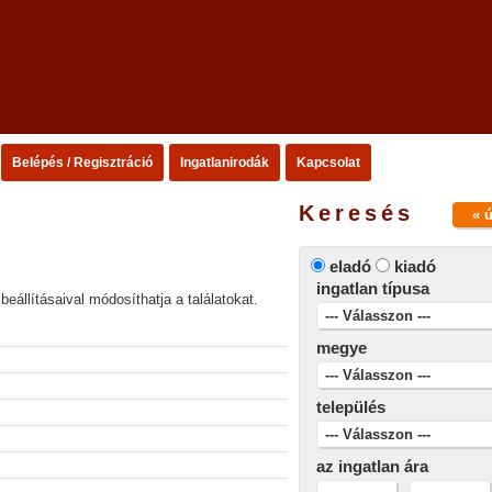
Belépés / Regisztráció
Ingatlanirodák
Kapcsolat
Keresés
« 
eladó
kiadó
ingatlan típusa
beállításaival módosíthatja a találatokat.
megye
település
az ingatlan ára