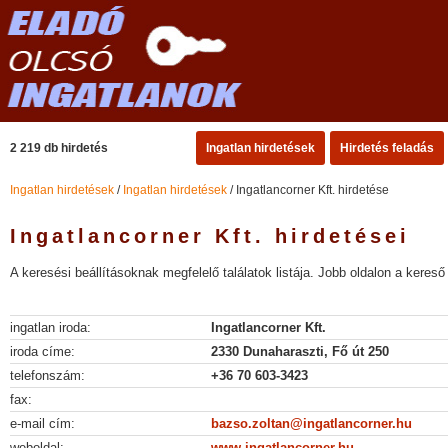
2 219 db hirdetés
Ingatlan hirdetések
Hirdetés feladás
Ingatlan hirdetések
/
Ingatlan hirdetések
/ Ingatlancorner Kft. hirdetése
Ingatlancorner Kft. hirdetései
A keresési beállításoknak megfelelő találatok listája. Jobb oldalon a kereső 
ingatlan iroda:
Ingatlancorner Kft.
iroda címe:
2330 Dunaharaszti, Fő út 250
telefonszám:
+36 70 603-3423
fax:
e-mail cím:
bazso.zoltan@ingatlancorner.hu
weboldal:
www.ingatlancorner.hu