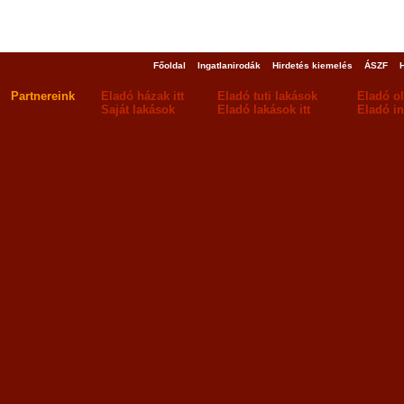
Főoldal
Ingatlanirodák
Hirdetés kiemelés
ÁSZF
Partnereink
Eladó házak itt
Eladó tuti lakások
Eladó o
Saját lakások
Eladó lakások itt
Eladó in