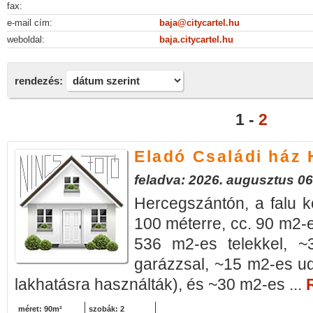
fax:
e-mail cím:
baja@citycartel.hu
weboldal:
baja.citycartel.hu
rendezés:
1 -
2
Eladó Családi ház
feladva: 2026. augusztus 06
Hercegszántón, a falu köz
100 méterre, cc. 90 m2-e
536 m2-es telekkel, ~
garázzsal, ~15 m2-es ud
lakhatásra használták), és ~30 m2-es ...
méret: 90m²
szobák: 2