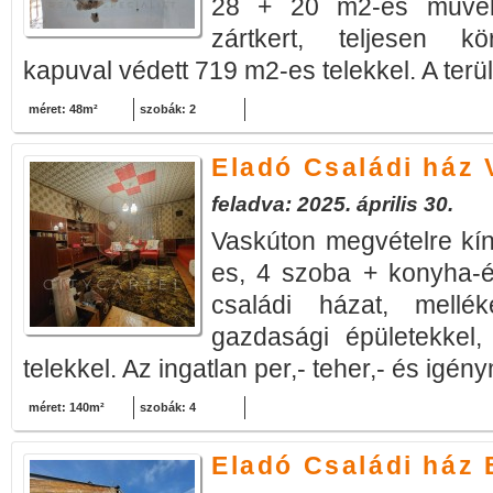
28 + 20 m2-es művelé
zártkert, teljesen kör
kapuval védett 719 m2-es telekkel. A terül
méret: 48m²
szobák: 2
Eladó Családi ház 
feladva: 2025. április 30.
Vaskúton megvételre kí
es, 4 szoba + konyha-é
családi házat, melléké
gazdasági épületekkel
telekkel. Az ingatlan per,- teher,- és igén
méret: 140m²
szobák: 4
Eladó Családi ház 