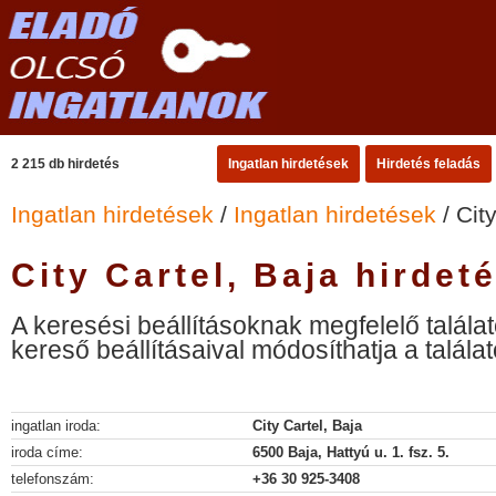
2 215 db hirdetés
Ingatlan hirdetések
Hirdetés feladás
Ingatlan hirdetések
/
Ingatlan hirdetések
/ Cit
City Cartel, Baja hirdet
A keresési beállításoknak megfelelő találat
kereső beállításaival módosíthatja a találat
ingatlan iroda:
City Cartel, Baja
iroda címe:
6500 Baja, Hattyú u. 1. fsz. 5.
telefonszám:
+36 30 925-3408