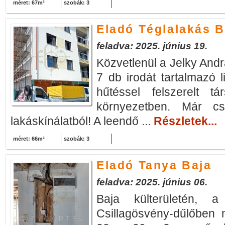
méret: 67m²
szobák: 3
Eladó Téglalakás B
feladva: 2025. június 19.
Közvetlenül a Jelky Andr
7 db irodát tartalmazó li
hűtéssel felszerelt t
környezetben. Már c
lakáskínálatból! A leendő ...
Részletek...
méret: 66m²
szobák: 3
Eladó Tanya Baja
feladva: 2025. június 06.
Baja külterületén, a
Csillagösvény-dűlőben 