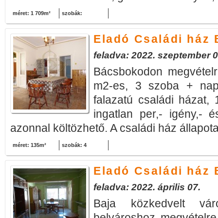
méret: 1 709m²
szobák:
Eladó Családi ház
feladva: 2022. szeptember 0
Bácsbokodon megvételr
m2-es, 3 szoba + napp
falazatú családi házat,
ingatlan per,- igény,- 
azonnal költözhető. A családi ház állapota
méret: 135m²
szobák: 4
Eladó Családi ház 
feladva: 2022. április 07.
Baja közkedvelt vár
belvároshoz megvételre