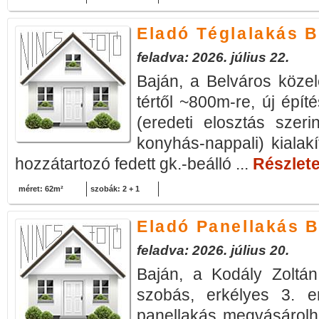
Eladó Téglalakás B
feladva: 2026. július 22.
Baján, a Belváros köze
tértől ~800m-re, új épí
(eredeti elosztás szer
konyhás-nappali) kialakí
hozzátartozó fedett gk.-beálló ...
Részlete
méret: 62m²
szobák: 2 + 1
Eladó Panellakás B
feladva: 2026. július 20.
Baján, a Kodály Zoltá
szobás, erkélyes 3. em
panellakás megvásárolha