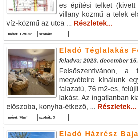
es építési telket (kivett
villany közmű a telek elő
víz-közmű az utca ...
Részletek...
méret: 1 291m²
szobák:
Eladó Téglalakás F
feladva: 2023. december 15.
Felsőszentivánon, a t
megvételre kínálunk eg
falazatú, 76 m2-es, felújí
lakást. Az ingatlanban ki
előszoba, konyha-étkező, ...
Részletek...
méret: 76m²
szobák: 3
Eladó Házrész Baj