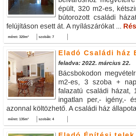
épült, 320 m2-es, kétsz
bútorozott családi háza
felújításon esett át. A nyílászárókat ...
Rész
méret: 320m²
szobák: 7
Eladó Családi ház
feladva: 2022. március 22.
Bácsbokodon megvételr
m2-es, 3 szoba + napp
falazatú családi házat,
ingatlan per,- igény,- 
azonnal költözhető. A családi ház állapota
méret: 135m²
szobák: 4
Eladó Építési telek