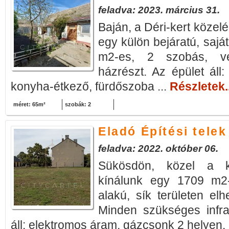
feladva: 2023. március 31.
Baján, a Déri-kert közel
egy külön bejáratú, sajá
m2-es, 2 szobás, ve
házrészt. Az épület áll:
konyha-étkező, fürdőszoba ...
Részletek..
méret: 65m²
szobák: 2
Eladó Építési tele
feladva: 2022. október 06.
Sükösdön, közel a k
kínálunk egy 1709 m2-
alakú, sík területen elh
Minden szükséges infra
áll: elektromos áram, gázcsonk 2 helyen, 