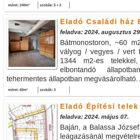
méret: 240m²
szobák: 5 + 2
Eladó Családi ház
feladva: 2024. augusztus 29
Bátmonostoron, ~60 m2
vályog / vegyes / vert f
1344 m2-es telekkel, 
elbontandó állapotb
tehermentes állapotban megvásárolható. A
méret: 60m²
szobák: 3
Eladó Építési telek
feladva: 2024. május 07.
Baján, a Balassa József 
leágazásánál megvételr