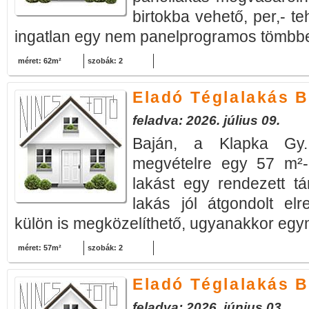
birtokba vehető, per,- t
ingatlan egy nem panelprogramos tömbbe
méret: 62m²
szobák: 2
Eladó Téglalakás B
feladva: 2026. július 09.
Baján, a Klapka Gy. 
megvételre egy 57 m²-
lakást egy rendezett t
lakás jól átgondolt el
külön is megközelíthető, ugyanakkor egy
méret: 57m²
szobák: 2
Eladó Téglalakás B
feladva: 2026. június 03.