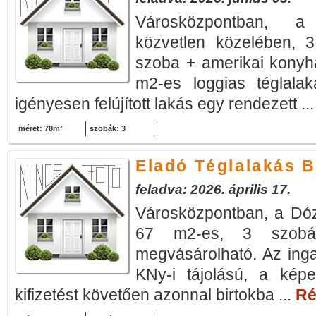
Városközpontban, a
közvetlen közelében, 3
szoba + amerikai konyhá
m2-es loggias téglala
igényesen felújított lakás egy rendezett ..
méret: 78m²
szobák: 3
Eladó Téglalakás B
feladva: 2026. április 17.
Városközpontban, a Dózs
67 m2-es, 3 szobás,
megvásárolható. Az ingat
KNy-i tájolású, a képe
kifizetést követően azonnal birtokba ...
Ré