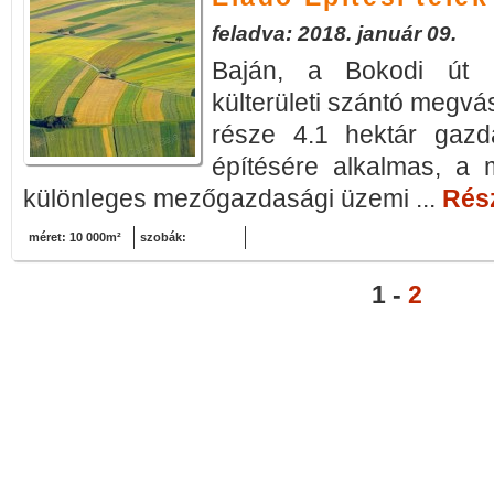
feladva: 2018. január 09.
Baján, a Bokodi út k
külterületi szántó megvá
része 4.1 hektár gazda
építésére alkalmas, a 
különleges mezőgazdasági üzemi ...
Rész
méret: 10 000m²
szobák:
1 -
2