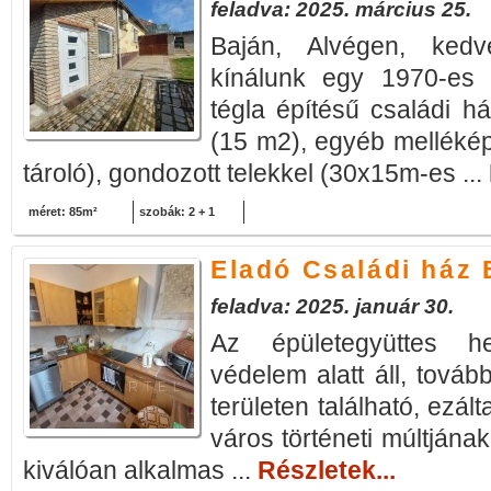
feladva: 2025. március 25.
Baján, Alvégen, kedv
kínálunk egy 1970-es 
tégla építésű családi há
(15 m2), egyéb mellékép
tároló), gondozott telekkel (30x15m-es ...
méret: 85m²
szobák: 2 + 1
Eladó Családi ház 
feladva: 2025. január 30.
Az épületegyüttes he
védelem alatt áll, tová
területen található, ezál
város történeti múltjána
kiválóan alkalmas ...
Részletek...